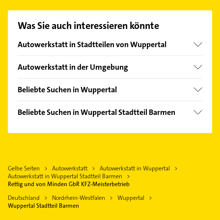
Einfach die passenden Kontaktmöglichkeiten wie
Adresse oder Mail in unserem Kontaktdaten-Bereich
Was Sie auch interessieren könnte
auswählen. Hier finden Sie alle
Kontaktdaten
.
Autowerkstatt in Stadtteilen von Wuppertal
Cronenberg
Autowerkstatt in der Umgebung
Elberfeld
Gevelsberg
Langerfeld
Beliebte Suchen in Wuppertal
Remscheid
Ronsdorf
Heizung & Sanitär
Ennepetal
Beliebte Suchen in Wuppertal Stadtteil Barmen
Vohwinkel
Lüftungsanlagen
Sprockhövel
Heizung & Sanitär
Heizungsbauer
Radevormwald
Lüftungsanlagen
Heizungsfirmen
Wülfrath
Heizungsbauer
Phoniatrie
Velbert
Gelbe Seiten
Autowerkstatt
Autowerkstatt in Wuppertal
Heizungsfirmen
Logopädie
Autowerkstatt in Wuppertal Stadtteil Barmen
Hattingen Ruhr
Elektroinstallation
Rettig und von Minden GbR KFZ-Meisterbetrieb
Schreiner
Solingen
Elektriker
Deutschland
Nordrhein-Westfalen
Wuppertal
Elektroinstallation
Wuppertal Stadtteil Barmen
Wermelskirchen
Elektro Reparatur
Elektriker