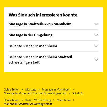
aufzunehmen. Einfach die passenden
Kontaktmöglichkeiten wie Adresse oder Mail in
unserem Kontaktdaten-Bereich auswählen. Hier
Was Sie auch interessieren könnte
finden Sie alle
Kontaktdaten
.
Massage in Stadtteilen von Mannheim
Feudenheim
Massage in der Umgebung
Käfertal
Ludwigshafen am Rhein
Neckarau
Beliebte Suchen in Mannheim
Limburgerhof
Neckarstadt
Phoniatrie
Heddesheim Baden
Beliebte Suchen in Mannheim Stadtteil
Quadrate
Logopädie
Schwetzingerstadt
Ladenburg
Seckenheim
Physikalische Therapie
Mutterstadt
Maler
Waldhof
Physiotherapie
Brühl Baden
Immobilien
Krankengymnastik
Viernheim
Immobilienmakler
Gartenbau & Landschaftsbau
Gelbe Seiten
Massage
Massage in Mannheim
Frankenthal (Pfalz)
Zahnarzt
Massage in Mannheim Stadtteil Schwetzingerstadt
Schatz S.
Rohrreinigung
Schwetzingen
Putzfrau
Deutschland
Baden-Württemberg
Mannheim
Heizung & Sanitär
Ketsch Rhein
Gebäudereinigung
Mannheim Stadtteil Schwetzingerstadt