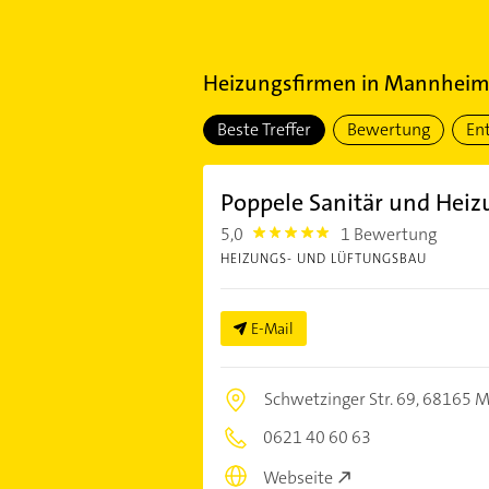
Heizungsfirmen
in
Mannheim S
Beste Treffer
Bewertung
En
Poppele Sanitär und Heiz
5,0
1 Bewertung
5.0
HEIZUNGS- UND LÜFTUNGSBAU
E-Mail
Schwetzinger Str. 69,
68165 
0621 40 60 63
Webseite