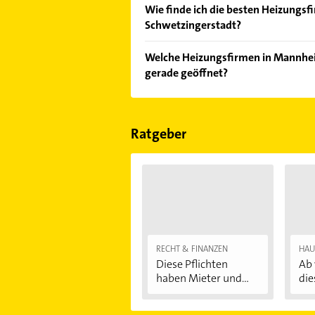
Wie finde ich die besten Heizungsf
Schwetzingerstadt?
Vergleichen Sie alle Anbieter anha
Welche Heizungsfirmen in Mannhei
von den Empfehlungen. Die Sucherg
gerade geöffnet?
Bewertungen
sortiert anzeigen lass
Im Anbieter-Bereich finden Sie alle
Sonn- und Feiertagen abweichen k
Ratgeber
RECHT & FINANZEN
HAU
Diese Pflichten
Ab 
haben Mieter und...
die
Au
...