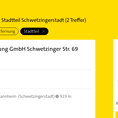
tadtteil Schwetzingerstadt
(
2
Treffer)
tfernung
Stadtteil
ung GmbH Schwetzinger Str. 69
Mannheim
(Schwetzingerstadt)
919 m
W