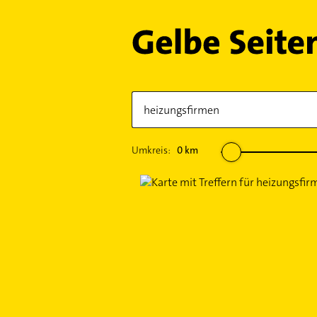
Umkreis:
0
km