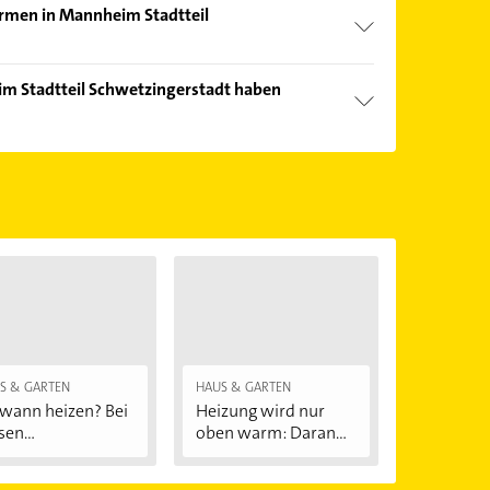
irmen in Mannheim Stadtteil
nd echter Kundenmeinungen und profitieren Sie
m Stadtteil Schwetzingerstadt haben
ebnisse können Sie sich einfach nach
en.
Öffnungszeiten
. Bitte beachten Sie, dass diese an
önnen.
S & GARTEN
HAUS & GARTEN
wann heizen? Bei
Heizung wird nur
sen
oben warm: Daran...
ßentemperaturen