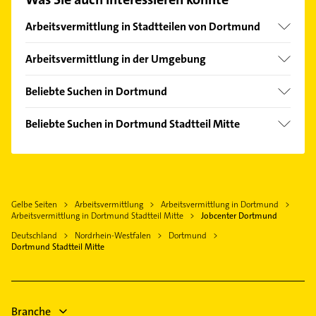
finden Sie alle
Kontaktdaten
.
Arbeitsvermittlung in Stadtteilen von Dortmund
Brackel
Arbeitsvermittlung in der Umgebung
Waltrop
Beliebte Suchen in Dortmund
Hagen Westfalen
Bauunternehmen
Herne
Beliebte Suchen in Dortmund Stadtteil Mitte
Lackiererei
Bochum
Schreiner
Maler
Recklinghausen
Immobilien
Dachdecker
Gelsenkirchen
Immobilienmakler
Phoniatrie
Gelbe Seiten
Arbeitsvermittlung
Arbeitsvermittlung in Dortmund
Fensterbauer
Logopädie
Arbeitsvermittlung in Dortmund Stadtteil Mitte
Jobcenter Dortmund
Fenster
Physikalische Therapie
Deutschland
Nordrhein-Westfalen
Dortmund
Rohrreinigung
Dortmund Stadtteil Mitte
Physiotherapie
Kanalreinigung
Krankengymnastik
Bauunternehmen
Rohrreinigung
Dachdecker
Branche