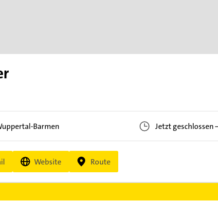
er
uppertal-Barmen
Jetzt geschlossen
il
Website
Route