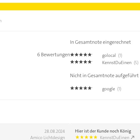
n
In Gesamtnote eingerechnet
6 Bewertungen
golocal
(1)
5.0
KennstDuEinen
(5)
5.0
Nicht in Gesamtnote aufgeführt
google
(1)
5.0
Hier ist der Kunde noch König
28.08.2024
Amico Lichtdesign
KennstDuEinen
5.0