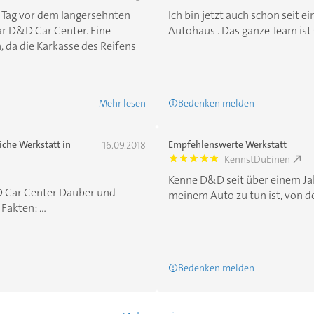
 Tag vor dem langersehnten
Ich bin jetzt auch schon seit 
ar D&D Car Center. Eine
Autohaus . Das ganze Team ist s
, da die Karkasse des Reifens
Mehr lesen
Bedenken melden
che Werkstatt in
Empfehlenswerte Werkstatt
16.09.2018
KennstDuEinen
5.0
Kenne D&D seit über einem Jah
D Car Center Dauber und
meinem Auto zu tun ist, von de
akten: ...
Bedenken melden