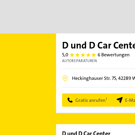
D und D Car Cent
5,0
6 Bewertungen
5.0
AUTOREPARATUREN
Heckinghauser Str. 75,
42289
W
Gratis anrufen
E-Ma
D und D Car Center