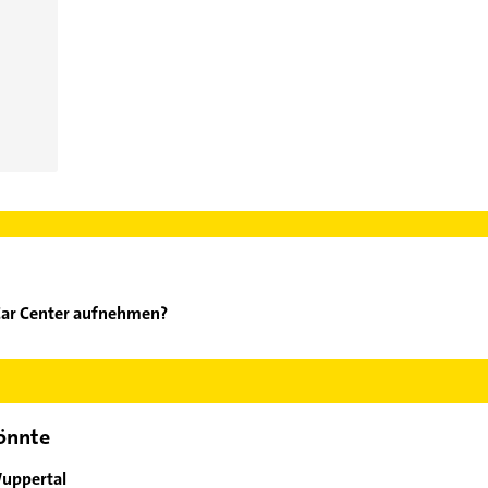
Car Center aufnehmen?
und D Car Center aufzunehmen. Einfach die passenden Kontaktmögl
ählen. Hier finden Sie alle
Kontaktdaten
.
könnte
Wuppertal