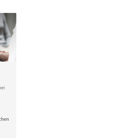
bei
ichen