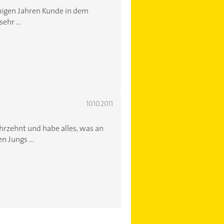
einigen Jahren Kunde in dem
ehr ...
10.10.2011
rzehnt und habe alles, was an
n Jungs ...