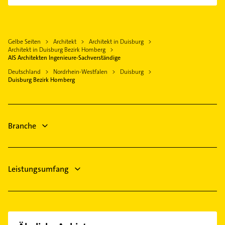
Dachdecker
Neukirchen-Vluyn
Bezirk Rheinhausen
Schreiner
Rheinberg
Bezirk Walsum
Bauunternehmen
Dinslaken
Gelbe Seiten
Architekt
Architekt in Duisburg
Kammerjäger
Oberhausen Rheinland
Architekt in Duisburg Bezirk Homberg
Rohrreinigung
AIS Architekten Ingenieure-Sachverständige
Mülheim an der Ruhr
Elektroinstallation
Deutschland
Nordrhein-Westfalen
Duisburg
Rheurdt
Duisburg Bezirk Homberg
Elektriker
Voerde (Niederrhein)
Elektro Reparatur
Krefeld
Physikalische Therapie
Branche
Physiotherapie
Leistungsumfang