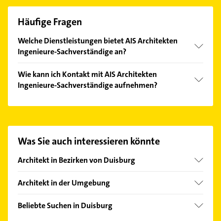
Häufige Fragen
Welche Dienstleistungen bietet AIS Architekten
Ingenieure-Sachverständige an?
Folgende Leistungen werden angeboten:
Wie kann ich Kontakt mit AIS Architekten
Bauberatung, Energieberatung, Sanierung,
Ingenieure-Sachverständige aufnehmen?
Bausachverständiger und Bauzeichnungen.
Es ist sehr einfach Kontakt mit AIS Architekten
Ingenieure-Sachverständige aufzunehmen. Einfach
die passenden Kontaktmöglichkeiten wie Adresse
oder Mail in unserem Kontaktdaten-Bereich
Was Sie auch interessieren könnte
auswählen. Hier finden Sie alle
Kontaktdaten
.
Architekt in Bezirken von Duisburg
Bezirk Duisburg-Mitte
Architekt in der Umgebung
Bezirk Duisburg-Süd
Moers
Bezirk Hamborn
Beliebte Suchen in Duisburg
Kamp-Lintfort
Bezirk Meiderich