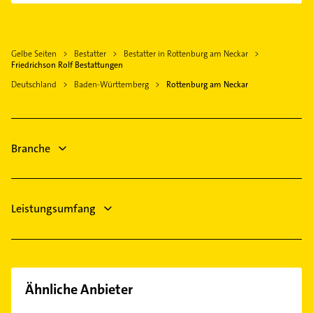
Rangendingen
Schreiner
Herrenberg
Phoniatrie
Hechingen
Gelbe Seiten
Bestatter
Bestatter in Rottenburg am Neckar
Logopädie
Reutlingen
Friedrichson Rolf Bestattungen
Immobilien
Pfullingen
Deutschland
Baden-Württemberg
Rottenburg am Neckar
Immobilienmakler
Haiterbach
Zahnarzt
Lichtenstein Württemberg
Bauunternehmen
Steinenbronn Württemberg
Branche
Putzfrau
Gebäudereinigung
Leistungsumfang
Ähnliche Anbieter