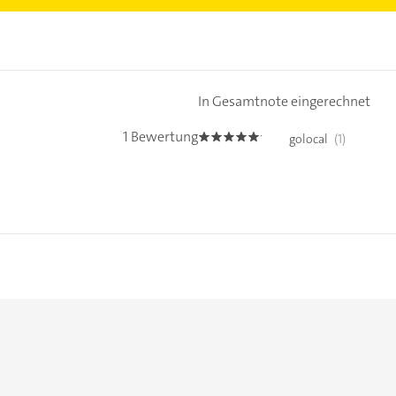
In Gesamtnote eingerechnet
1 Bewertung
golocal
(1)
5.0