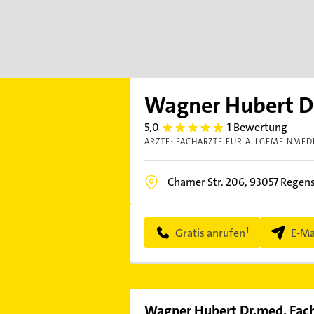
Wagner Hubert Dr
5,0
1 Bewertung
5.0
ÄRZTE: FACHÄRZTE FÜR ALLGEMEINMED
Chamer Str. 206,
93057
Regens
Gratis anrufen
E-Ma
Wagner Hubert Dr.med. Fach