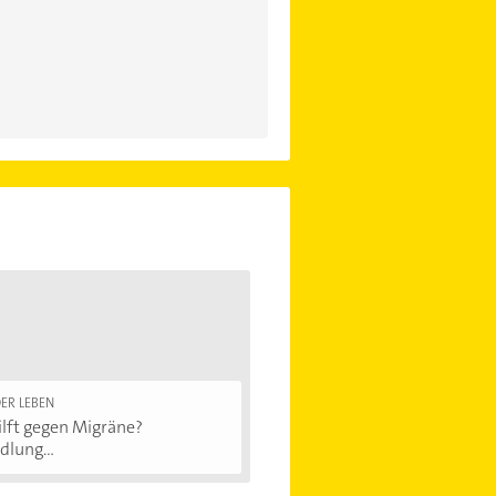
ER LEBEN
lft gegen Migräne?
lung...