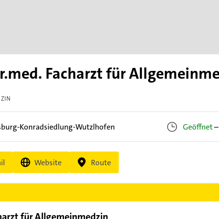
.med. Facharzt für Allgemeinm
IZIN
burg-Konradsiedlung-Wutzlhofen
Geöffnet
–
il
Website
Route
arzt für Allgemeinmedzin