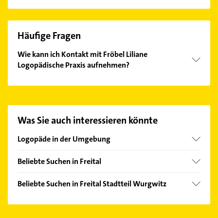
Häufige Fragen
Wie kann ich Kontakt mit Fröbel Liliane
Logopädische Praxis aufnehmen?
Es ist sehr einfach Kontakt mit Fröbel Liliane
Logopädische Praxis aufzunehmen. Einfach die
passenden Kontaktmöglichkeiten wie Adresse oder
Mail in unserem Kontaktdaten-Bereich auswählen.
Was Sie auch interessieren könnte
Hier finden Sie alle
Kontaktdaten
.
Logopäde in der Umgebung
Dresden
Beliebte Suchen in Freital
Radebeul
Physikalische Therapie
Coswig
Beliebte Suchen in Freital Stadtteil Wurgwitz
Physiotherapie
Dippoldiswalde
Dachdecker
Krankengymnastik
Weinböhla
Bauunternehmen