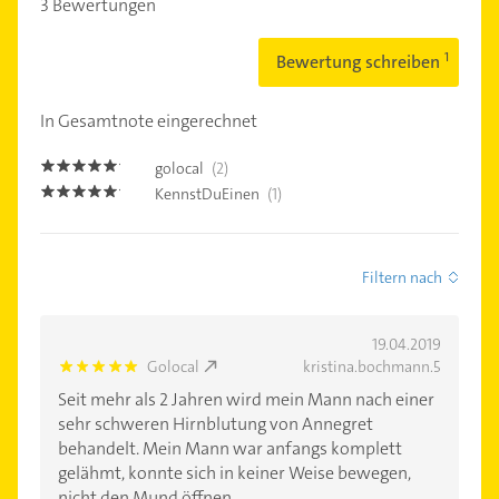
3 Bewertungen
Bewertung schreiben
In Gesamtnote eingerechnet
golocal
(2)
5.0
KennstDuEinen
(1)
5.0
Filtern nach
19.04.2019
Golocal
kristina.bochmann.5
5.0
Seit mehr als 2 Jahren wird mein Mann nach einer
sehr schweren Hirnblutung von Annegret
behandelt. Mein Mann war anfangs komplett
gelähmt, konnte sich in keiner Weise bewegen,
nicht den Mund öffnen, ......