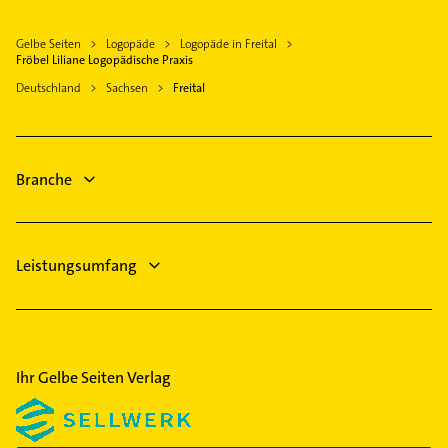
Dachdecker
Heidenau
Klempner
Meißen
Gelbe Seiten
Logopäde
Logopäde in Freital
Gasinstallateur
Fröbel Liliane Logopädische Praxis
Radeberg
Sanitärinstallation
Deutschland
Sachsen
Freital
Pirna
Rohrreinigung
Nossen
Bestatter
Hausarzt
Branche
Leistungsumfang
Ihr Gelbe Seiten Verlag