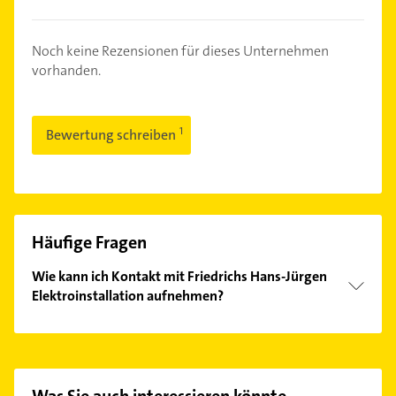
Noch keine Rezensionen für dieses Unternehmen
vorhanden.
Bewertung schreiben
Häufige Fragen
Wie kann ich Kontakt mit Friedrichs Hans-Jürgen
Elektroinstallation aufnehmen?
Es ist sehr einfach Kontakt mit Friedrichs Hans-
Jürgen Elektroinstallation aufzunehmen. Einfach die
passenden Kontaktmöglichkeiten wie Adresse oder
Mail in unserem Kontaktdaten-Bereich auswählen.