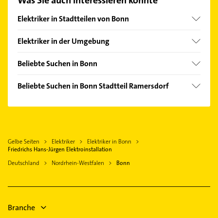
Was Sie auch interessieren könnte
Hier finden Sie alle
Kontaktdaten
.
Elektriker in Stadtteilen von Bonn
Bad Godesberg
Elektriker in der Umgebung
Beuel
Sankt Augustin
Buschdorf
Beliebte Suchen in Bonn
Königswinter
Dransdorf
Klempner
Siegburg
Beliebte Suchen in Bonn Stadtteil Ramersdorf
Duisdorf
Gasinstallateur
Troisdorf
Heizung & Sanitär
Holzlar
Sanitärinstallation
Alfter
Lüftungsanlagen
Lannesdorf
Bestatter
Bad Honnef
Heizungsbauer
Lengsdorf
Zahnarzt
Hennef (Sieg)
Gelbe Seiten
Elektriker
Elektriker in Bonn
Heizungsfirmen
Mehlem
Physikalische Therapie
Friedrichs Hans-Jürgen Elektroinstallation
Bornheim Rheinland
Rechtsanwalt
Plittersdorf
Physiotherapie
Deutschland
Nordrhein-Westfalen
Bonn
Niederkassel
Vilich-Müldorf
Krankengymnastik
Lohmar
Zentrum
Heizung & Sanitär
Lüftungsanlagen
Branche