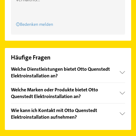
Bedenken melden
Häufige Fragen
Welche Dienstleistungen bietet Otto Quenstedt
Elektroinstallation an?
Folgende Leistungen werden angeboten:
Welche Marken oder Produkte bietet Otto
Elektroinstallation, Elektrikerarbeiten,
Quenstedt Elektroinstallation an?
Elektrogeräteinstallation, Elektrohandel und
Elektroinstallateur.
Das Angebot umfasst unter anderem Ersatzteile,
Wie kann ich Kontakt mit Otto Quenstedt
Gebrauchtteile und Originalteile.
Elektroinstallation aufnehmen?
Es ist sehr einfach Kontakt mit Otto Quenstedt
Elektroinstallation aufzunehmen. Einfach die