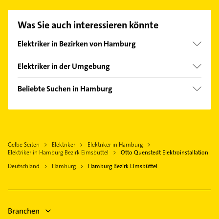
passenden Kontaktmöglichkeiten wie Adresse oder
Mail in unserem Kontaktdaten-Bereich auswählen.
Was Sie auch interessieren könnte
Hier finden Sie alle
Kontaktdaten
.
Elektriker in Bezirken von Hamburg
Bezirk Altona
Elektriker in der Umgebung
Bezirk Bergedorf
Norderstedt
Bezirk Hamburg-Mitte
Beliebte Suchen in Hamburg
Schenefeld
Bezirk Hamburg-Nord
Klempner
Halstenbek Holstein
Bezirk Harburg
Gasinstallateur
Rellingen
Bezirk Wandsbek
Sanitärinstallation
Pinneberg
Hamburg-Altstadt
Gelbe Seiten
Elektriker
Elektriker in Hamburg
Heizung & Sanitär
Quickborn Kreis Pinneberg
Elektriker in Hamburg Bezirk Eimsbüttel
Otto Quenstedt Elektroinstallation
Lüftungsanlagen
Barsbüttel
Deutschland
Hamburg
Hamburg Bezirk Eimsbüttel
Heizungsbauer
Oststeinbek
Heizungsfirmen
Ellerau Holstein
Rechtsanwalt
Tangstedt Bezirk Hamburg
Branchen
Immobilien