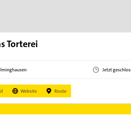
s Torterei
elminghausen
Jetzt geschlo
il
Website
Route