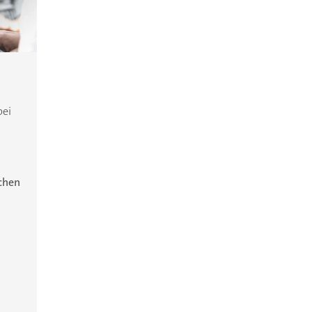
bei
ichen