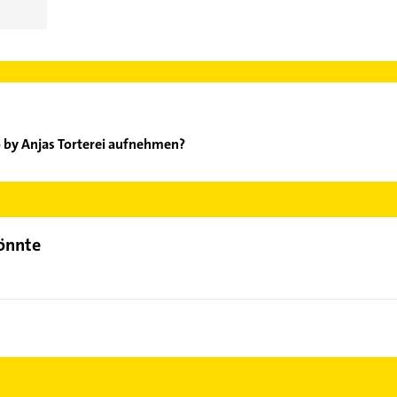
o by Anjas Torterei aufnehmen?
fé Lago by Anjas Torterei aufzunehmen. Einfach die passenden Kon
ch auswählen. Hier finden Sie alle
Kontaktdaten
.
könnte