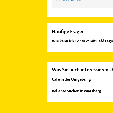
Häufige Fragen
Wie kann ich Kontakt mit Café Lag
Es ist sehr einfach Kontakt mit Ca
Mail in unserem Kontaktdaten-Berei
Was Sie auch interessieren 
Café in der Umgebung
Diemelsee
Beliebte Suchen in Marsberg
Willingen (Upland)
Immobilien
Korbach
Immobilienmakler
Olsberg