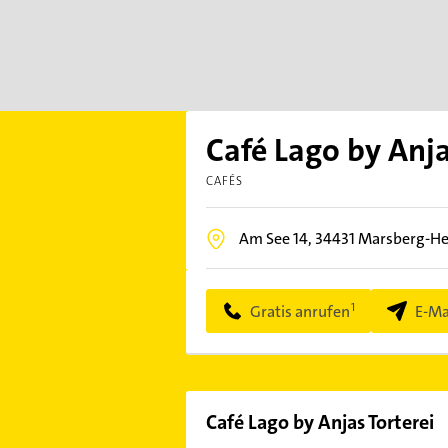
Café Lago by Anja
CAFÉS
Am See 14,
34431
Marsberg-H
Gratis anrufen
E-Ma
Café Lago by Anjas Torterei