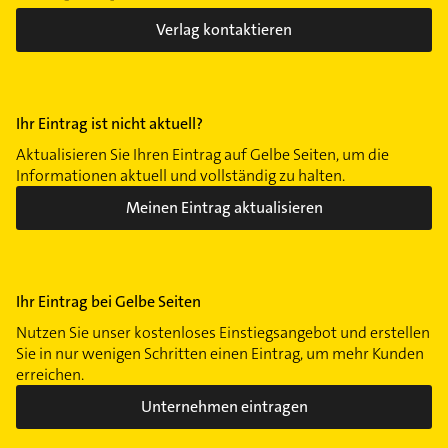
Zentrum-Südost
Verlag kontaktieren
Ihr Eintrag ist nicht aktuell?
Aktualisieren Sie Ihren Eintrag auf Gelbe Seiten, um die
Informationen aktuell und vollständig zu halten.
Meinen Eintrag aktualisieren
Ihr Eintrag bei Gelbe Seiten
Nutzen Sie unser kostenloses Einstiegsangebot und erstellen
Sie in nur wenigen Schritten einen Eintrag, um mehr Kunden
erreichen.
Unternehmen eintragen