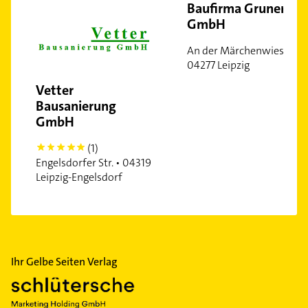
Miltitz
Baufirma Gruner
GmbH
Neulindenau
Paunsdorf
An der Märchenwiese •
Plagwitz
04277 Leipzig
Probstheida
Vetter
Reudnitz-Thonberg
Bausanierung
GmbH
Südvorstadt
Schönefeld-Ost
(1)
5
Schleußig
Engelsdorfer Str. • 04319
Leipzig-Engelsdorf
Seehausen
Stötteritz
Wahren
Wiederitzsch
Zentrum-Nord
Ihr Gelbe Seiten Verlag
Zentrum-Nordwest
Zentrum-Süd