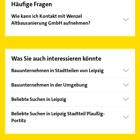
Häufige Fragen
Wie kann ich Kontakt mit Wenzel
Altbausanierung GmbH aufnehmen?
Es ist sehr einfach Kontakt mit Wenzel
Altbausanierung GmbH aufzunehmen. Einfach die
passenden Kontaktmöglichkeiten wie Adresse oder
Mail in unserem Kontaktdaten-Bereich auswählen.
Was Sie auch interessieren könnte
Hier finden Sie alle
Kontaktdaten
.
Bauunternehmen in Stadtteilen von Leipzig
Althen-Kleinpösna
Bauunternehmen in der Umgebung
Altlindenau
Taucha bei Leipzig
Böhlitz-Ehrenberg
Beliebte Suchen in Leipzig
Rackwitz
Baalsdorf
Dachdecker
Krostitz
Beliebte Suchen in Leipzig Stadtteil Plaußig-
Burghausen-Rückmarsdorf
Schreiner
Portitz
Borsdorf
Engelsdorf
Kammerjäger
Jesewitz
Dachdecker
Eutritzsch
Bestatter
Brandis bei Wurzen