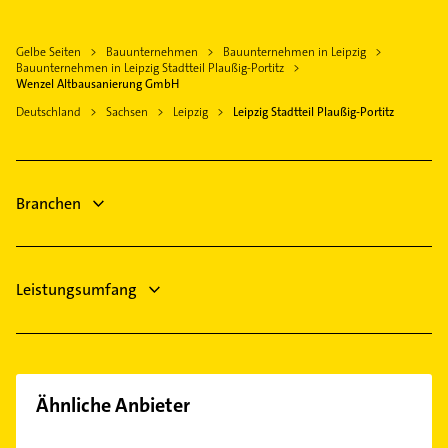
Schreiner
Gohlis-Süd
Heizung & Sanitär
Machern
Kammerjäger
Großzschocher
Lüftungsanlagen
Gelbe Seiten
Bauunternehmen
Bauunternehmen in Leipzig
Markkleeberg
Gartenbau & Landschaftsbau
Hartmannsdorf-Knautnaundorf
Bauunternehmen in Leipzig Stadtteil Plaußig-Portitz
Heizungsbauer
Großpösna
Fensterbauer
Wenzel Altbausanierung GmbH
Heiterblick
Heizungsfirmen
Eilenburg
Fenster
Deutschland
Sachsen
Leipzig
Leipzig Stadtteil Plaußig-Portitz
Holzhausen
Elektroinstallation
Rohrreinigung
Knautkleeberg-Knauthain
Elektriker
Heizung & Sanitär
Knautnaundorf
Lüftungsanlagen
Branchen
Lößnig
Heizungsbauer
Lützschena-Stahmeln
Lausen-Grünau
Leistungsumfang
Leutzsch
Liebertwolkwitz
Lindenthal
Möckern
Mölkau
Ähnliche Anbieter
Marienbrunn