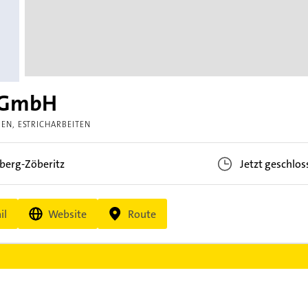
4 GmbH
MEN
ESTRICHARBEITEN
berg-Zöberitz
Jetzt geschlos
il
Website
Route