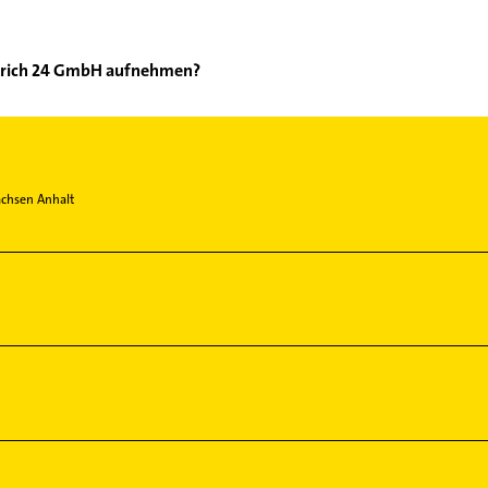
strich 24 GmbH aufnehmen?
 & B Estrich 24 GmbH aufzunehmen. Einfach die passenden Kontakt
ch auswählen. Hier finden Sie alle
Kontaktdaten
.
achsen Anhalt