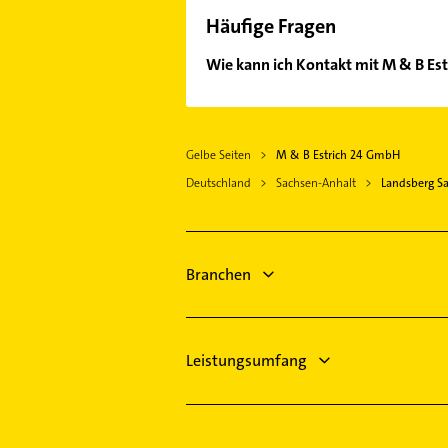
Häufige Fragen
Wie kann ich Kontakt mit M & B E
Es ist sehr einfach Kontakt mit M
Mail in unserem Kontaktdaten-Berei
Gelbe Seiten
M & B Estrich 24 GmbH
Deutschland
Sachsen-Anhalt
Landsberg S
Branchen
Leistungsumfang