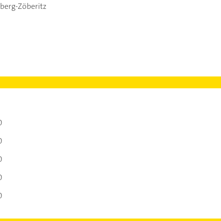
berg-Zöberitz
0
0
0
0
0