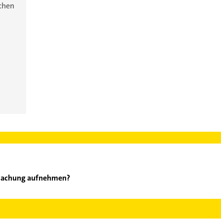
ichen
edachung aufnehmen?
& S Bedachung aufzunehmen. Einfach die passenden Kontaktmöglich
ählen. Hier finden Sie alle
Kontaktdaten
.