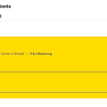
könnte
g
 Sanitär in Ohlstadt
D & S Bedachung