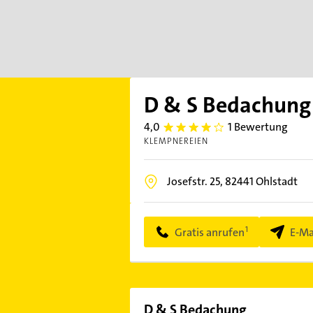
D & S Bedachung
4,0
1 Bewertung
4.0
KLEMPNEREIEN
Josefstr. 25,
82441
Ohlstadt
Gratis anrufen
E-Ma
D & S Bedachung