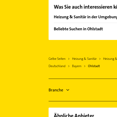
Was Sie auch interessieren 
Heizung & Sanitär in der Umgebun
Murnau am Staffelsee
Beliebte Suchen in Ohlstadt
Kochel am See
Physikalische Therapie
Oberau Loisach
Physiotherapie
Oberammergau
Krankengymnastik
Farchant
Gelbe Seiten
Heizung & Sanitär
Heizung &
Bauunternehmen
Benediktbeuern
Deutschland
Bayern
Ohlstadt
Steuerberater
Penzberg
Gartenbau & Landschaftsbau
Garmisch-Partenkirchen
Rechtsanwalt
Polling Kreis Weilheim-Schongau
Maler
Branche
Peißenberg
Schreiner
Fensterbauer
Ähnliche Anbieter