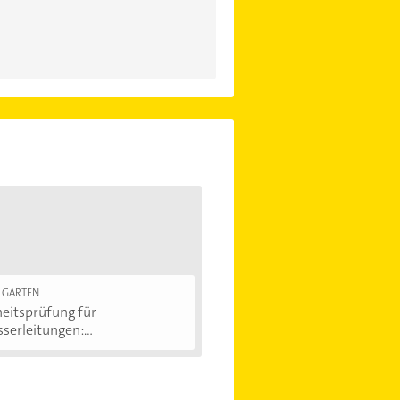
 GARTEN
eitsprüfung für
erleitungen:...