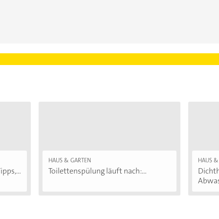
HAUS & GARTEN
HAUS &
pps,...
Toilettenspülung läuft nach:...
Dichth
Abwass