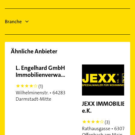
Offenbach am Main
Maler
Dieburg
Steuerberater
Babenhausen Hessen
Branche
Phoniatrie
Logopädie
Ähnliche Anbieter
L. Engelhard GmbH
Immobilienverwaltung
(1)
4
Wilhelminenstr. • 64283
Darmstadt-Mitte
JEXX IMMOBILIEN
e.K.
(3)
4
Rathausgasse • 63073
Offenbach am Main-