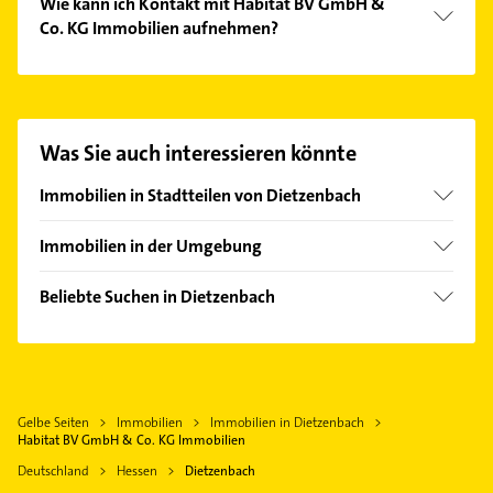
Wie kann ich Kontakt mit Habitat BV GmbH &
Co. KG Immobilien aufnehmen?
Es ist sehr einfach Kontakt mit Habitat BV GmbH &
Co. KG Immobilien aufzunehmen. Einfach die
passenden Kontaktmöglichkeiten wie Adresse oder
Mail in unserem Kontaktdaten-Bereich auswählen.
Was Sie auch interessieren könnte
Hier finden Sie alle
Kontaktdaten
.
Immobilien in Stadtteilen von Dietzenbach
Hexenberg
Immobilien in der Umgebung
Steinberg
Rödermark
Beliebte Suchen in Dietzenbach
Heusenstamm
Gartenbau & Landschaftsbau
Dreieich
Putzfrau
Langen (Hessen)
Gebäudereinigung
Neu-Isenburg
Gelbe Seiten
Immobilien
Immobilien in Dietzenbach
Klempner
Rodgau
Habitat BV GmbH & Co. KG Immobilien
Gasinstallateur
Egelsbach
Deutschland
Hessen
Dietzenbach
Sanitärinstallation