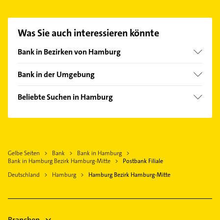
aufzunehmen. Einfach die passenden
Kontaktmöglichkeiten wie Adresse oder Mail in
unserem Kontaktdaten-Bereich auswählen. Hier
Was Sie auch interessieren könnte
finden Sie alle
Kontaktdaten
.
Bank in Bezirken von Hamburg
Bezirk Altona
Bank in der Umgebung
Bezirk Bergedorf
Barsbüttel
Bezirk Eimsbüttel
Beliebte Suchen in Hamburg
Schenefeld
Bezirk Hamburg-Nord
Immobilien
Norderstedt
Bezirk Harburg
Immobilienmakler
Halstenbek Holstein
Bezirk Wandsbek
Zahnarzt
Neu Wulmstorf
Gelbe Seiten
Bank
Bank in Hamburg
Dachdecker
Reinbek
Bank in Hamburg Bezirk Hamburg-Mitte
Postbank Filiale
Putzfrau
Pinneberg
Deutschland
Hamburg
Hamburg Bezirk Hamburg-Mitte
Gebäudereinigung
Ammersbek
Schreiner
Seevetal
Bestatter
Wedel
Branchen