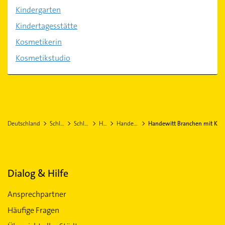
Kindergarten
Kindertagesstätte
Kosmetikerin
Kosmetikstudio
Deutschland
Schleswig-Holstein
Schleswig-Flensburg
Handewitt
Handewitt Stadtteil Jarplund
Handewitt Branchen mit K
Dialog & Hilfe
Ansprechpartner
Häufige Fragen