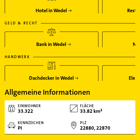
Hotel in Wedel
Resta
GELD & RECHT
Bank in Wedel
Not
HANDWERK
Dachdecker in Wedel
Elekt
Allgemeine Informationen
EINWOHNER
FLÄCHE
33.322
33.82 km²
KENNZEICHEN
PLZ
PI
22880, 22870