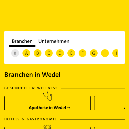
Branchen
Unternehmen
#
A
B
C
D
E
F
G
H
I
J
Branchen in Wedel
GESUNDHEIT & WELLNESS
Apotheke in Wedel
Ar
HOTELS & GASTRONOMIE