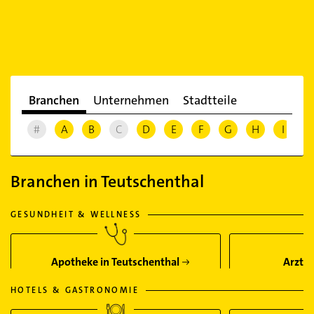
Branchen
Unternehmen
Stadtteile
#
A
B
C
D
E
F
G
H
I
J
Branchen in Teutschenthal
GESUNDHEIT & WELLNESS
Apotheke in Teutschenthal
Arzt i
HOTELS & GASTRONOMIE