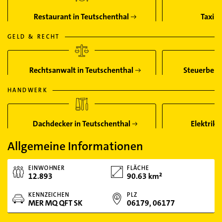
Restaurant in Teutschenthal
Taxi i
GELD & RECHT
Rechtsanwalt in Teutschenthal
Steuerbera
HANDWERK
Dachdecker in Teutschenthal
Elektrike
Allgemeine Informationen
EINWOHNER
FLÄCHE
12.893
90.63 km²
KENNZEICHEN
PLZ
MER MQ QFT SK
06179, 06177