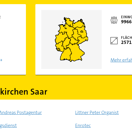
R
EINW
9966
FLÄCH
2571
Mehr erfa
irchen Saar
 Andreas Postagentur
Littner Peter Organist
gsdienst
Enrotec