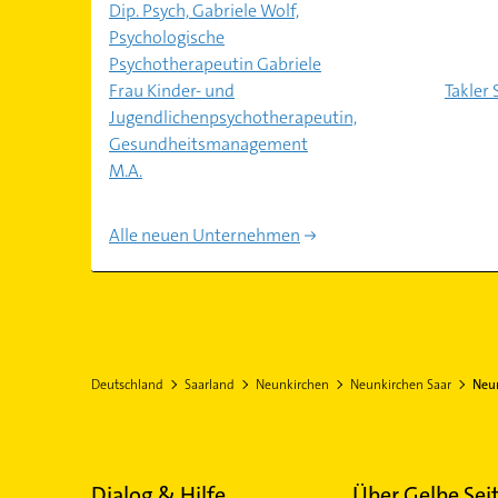
Dip. Psych, Gabriele Wolf,
Psychologische
Psychotherapeutin Gabriele
Frau Kinder- und
Takler 
Jugendlichenpsychotherapeutin,
Gesundheitsmanagement
M.A.
Alle neuen Unternehmen
Deutschland
Saarland
Neunkirchen
Neunkirchen Saar
Neun
Dialog & Hilfe
Über Gelbe Sei