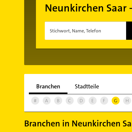
Neunkirchen Saar 
Stichwort, Name, Telefon
Branchen
Stadtteile
#
A
B
C
D
E
F
G
H
Branchen in Neunkirchen Sa