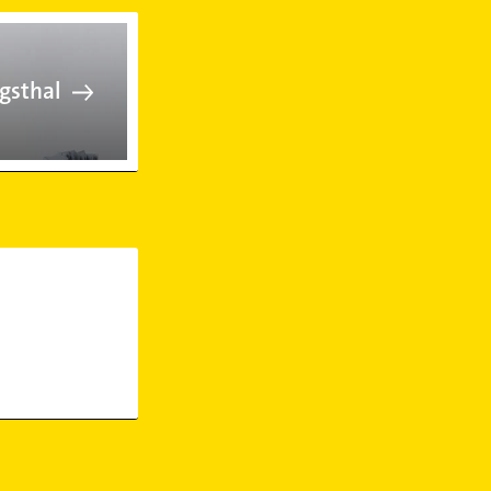
 in Neunkirchen Saar-Stadtteil-Lud
gsthal