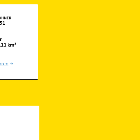
OHNER
51
E
.11 km²
hren