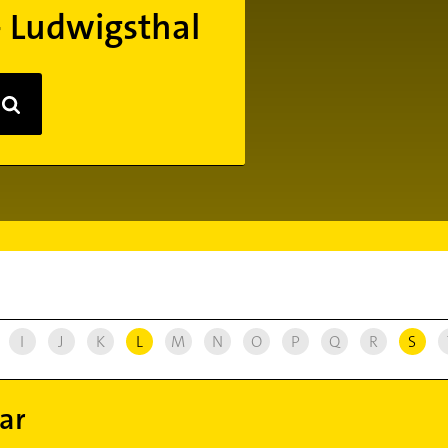
- Ludwigsthal
I
J
K
L
M
N
O
P
Q
R
S
ar