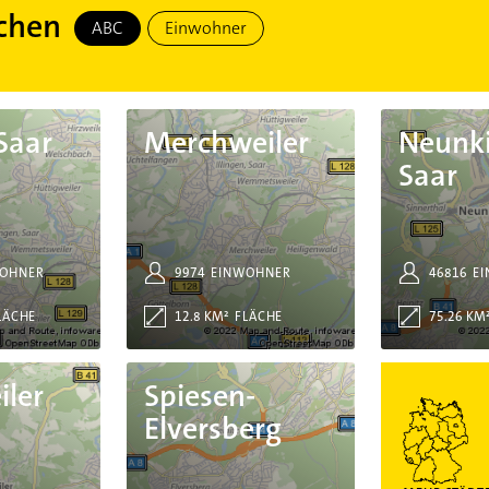
rchen
ABC
Einwohner
Merchweiler
Neunkirchen Saar
 Saar
Merchweiler
Neunk
Saar
OHNER
9974
EINWOHNER
46816
E
LÄCHE
12.8 KM²
FLÄCHE
75.26 KM
Spiesen-Elversberg
Mehr Städte in
iler
Spiesen-
Elversberg