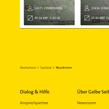
14571
EINWOHNER
15836
EINW
45.56 KM²
FLÄCHE
21.42 KM²
F
Deutschland
Saarland
Neunkirchen
Dialog & Hilfe
Über Gelbe Sei
Ansprechpartner
Newsroom