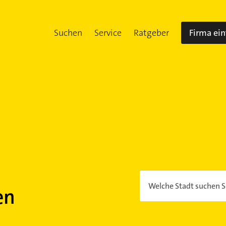
Suchen
Service
Ratgeber
Firma ei
Welche Stadt suchen S
en