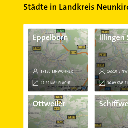
Städte in Landkreis Neunki
Eppelborn
Illingen Saar
Eppelborn
Illingen
17130
EINWOHNER
16510
EINW
47.25 KM²
FLÄCHE
36.09 KM²
F
Ottweiler
Schiffweiler
Ottweiler
Schiffwe