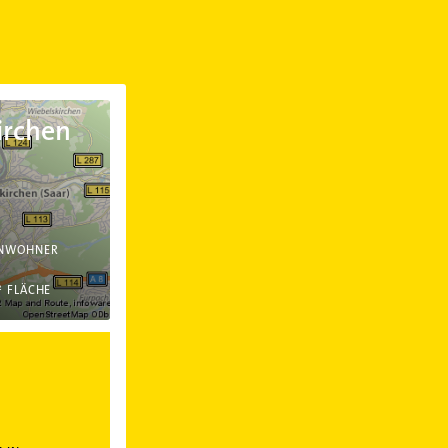
irchen
INWOHNER
²
FLÄCHE
 Saarland