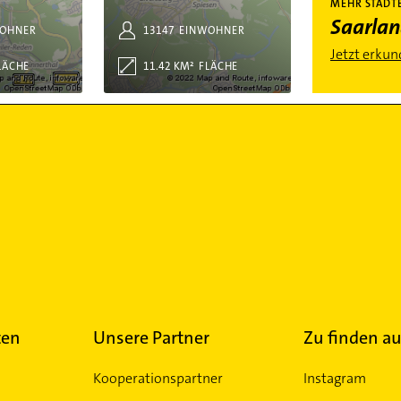
MEHR STÄDTE
Saarla
OHNER
13147
EINWOHNER
Jetzt erku
LÄCHE
11.42 KM²
FLÄCHE
ten
Unsere Partner
Zu finden au
Kooperationspartner
Instagram