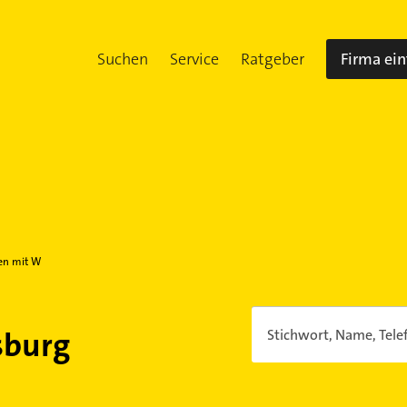
Suchen
Service
Ratgeber
Firma ei
en mit W
sburg
Stichwort, Name, Tele