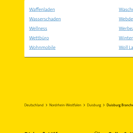
Waffenladen
Waschm
Wasserschaden
Webde
Wellness
Werbe
Wettbüro
Winter
Wohnmobile
Woll L
Deutschland
Nordrhein-Westfalen
Duisburg
Duisburg Branch