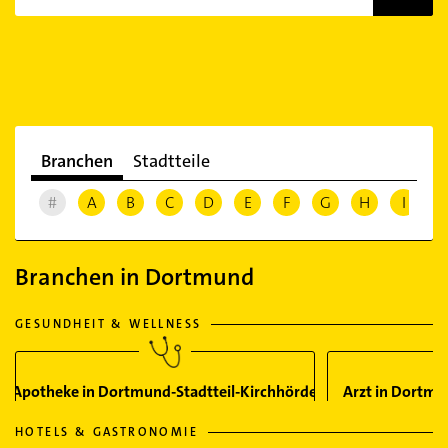
Branchen
Stadtteile
#
A
B
C
D
E
F
G
H
I
J
Branchen in Dortmund
GESUNDHEIT & WELLNESS
Apotheke in Dortmund-Stadtteil-Kirchhörde
Arzt in Dortmu
HOTELS & GASTRONOMIE