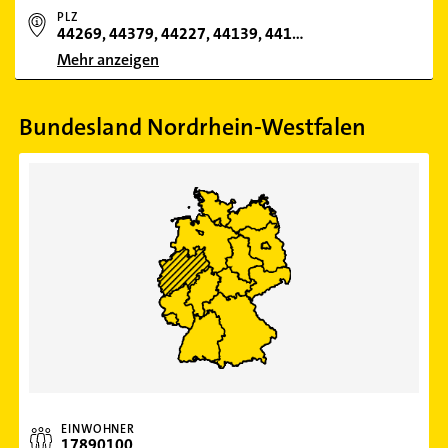
PLZ
44269, 44379, 44227, 44139, 44147, 44137, 44267, 44328, 44359, 44145, 44309, 44329, 44265, 44135, 44141, 44149, 44229, 44263, 44339, 44287, 44388, 44369, 44143, 44289, 44225, 44357, 44319, 44043
Mehr anzeigen
Bundesland Nordrhein-Westfalen
EINWOHNER
17890100