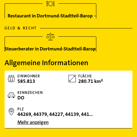
Restaurant in Dortmund-Stadtteil-Barop
GELD & RECHT
Steuerberater in Dortmund-Stadtteil-Barop
Allgemeine Informationen
EINWOHNER
FLÄCHE
585.813
280.71 km²
KENNZEICHEN
DO
PLZ
44269, 44379, 44227, 44139, 44147, 44137, 44267, 44328, 44359, 44145, 44309, 44329, 44265, 44135, 44141, 44149, 44229, 44263, 44339, 44287, 44388, 44369, 44143, 44289, 44225, 44357, 44319, 44043
Mehr anzeigen