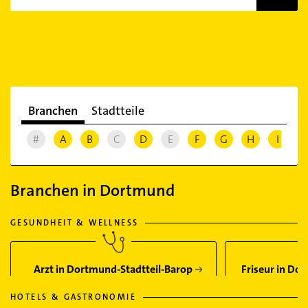
Branchen
Stadtteile
#
A
B
C
D
E
F
G
H
I
J
Branchen in Dortmund
GESUNDHEIT & WELLNESS
Arzt in Dortmund-Stadtteil-Barop
Friseur in Do
HOTELS & GASTRONOMIE