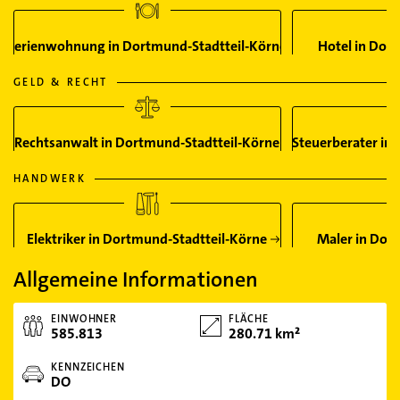
Ferienwohnung in Dortmund-Stadtteil-Körne
Hotel in Dor
GELD & RECHT
Rechtsanwalt in Dortmund-Stadtteil-Körne
Steuerberater in
HANDWERK
Elektriker in Dortmund-Stadtteil-Körne
Maler in Dor
Allgemeine Informationen
EINWOHNER
FLÄCHE
585.813
280.71 km²
KENNZEICHEN
DO