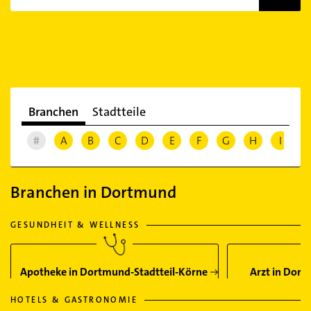
Branchen
Stadtteile
#
A
B
C
D
E
F
G
H
I
J
Branchen in Dortmund
GESUNDHEIT & WELLNESS
Apotheke in Dortmund-Stadtteil-Körne
Arzt in Dort
HOTELS & GASTRONOMIE