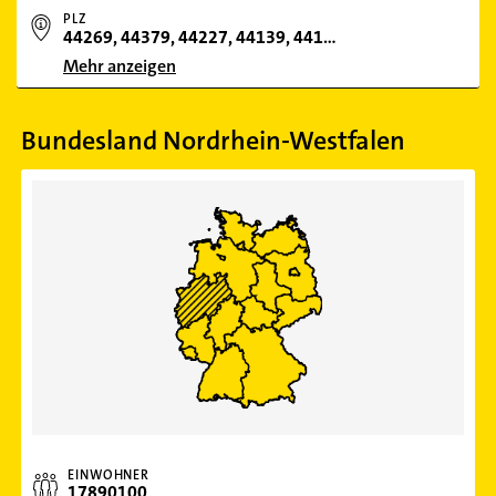
PLZ
44269, 44379, 44227, 44139, 44147, 44137, 44267, 44328, 44359, 44145, 44309, 44329, 44265, 44135, 44141, 44149, 44229, 44263, 44339, 44287, 44388, 44369, 44143, 44289, 44225, 44357, 44319, 44043
Mehr anzeigen
Bundesland Nordrhein-Westfalen
EINWOHNER
17890100