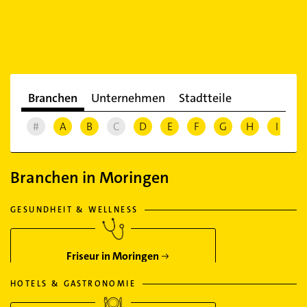
Branchen
Unternehmen
Stadtteile
#
A
B
C
D
E
F
G
H
I
J
Branchen in Moringen
GESUNDHEIT & WELLNESS
Friseur in Moringen
HOTELS & GASTRONOMIE