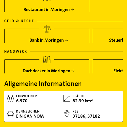
Restaurant in Moringen
GELD & RECHT
Bank in Moringen
Steuerbe
HANDWERK
Dachdecker in Moringen
Elektr
Allgemeine Informationen
EINWOHNER
FLÄCHE
6.970
82.39 km²
KENNZEICHEN
PLZ
EIN GAN NOM
37186, 37182