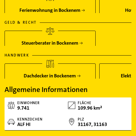
Ferienwohnung in Bockenem
Hote
GELD & RECHT
Steuerberater in Bockenem
HANDWERK
Dachdecker in Bockenem
Elektri
Allgemeine Informationen
EINWOHNER
FLÄCHE
9.741
109.96 km²
KENNZEICHEN
PLZ
ALF HI
31167, 31163