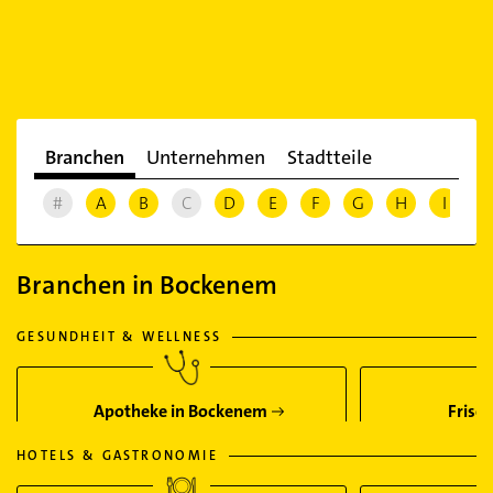
Branchen
Unternehmen
Stadtteile
#
A
B
C
D
E
F
G
H
I
J
Branchen in Bockenem
GESUNDHEIT & WELLNESS
Apotheke in Bockenem
Frise
HOTELS & GASTRONOMIE