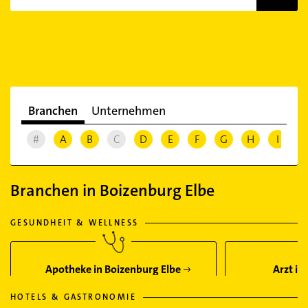
Branchen
Unternehmen
#
A
B
C
D
E
F
G
H
I
J
Branchen in Boizenburg Elbe
GESUNDHEIT & WELLNESS
Apotheke in Boizenburg Elbe
Arzt in
HOTELS & GASTRONOMIE