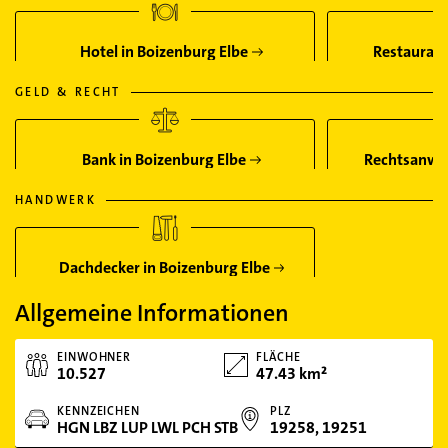
Hotel in Boizenburg Elbe
Restaurant
GELD & RECHT
Bank in Boizenburg Elbe
Rechtsanwal
HANDWERK
Dachdecker in Boizenburg Elbe
Allgemeine Informationen
EINWOHNER
FLÄCHE
10.527
47.43 km²
KENNZEICHEN
PLZ
HGN LBZ LUP LWL PCH STB
19258, 19251