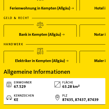
Ferienwohnung in Kempten (Allgäu)
Hotel in
GELD & RECHT
Bank in Kempten (Allgäu)
Notar in
HANDWERK
Elektriker in Kempten (Allgäu)
Maler in
Allgemeine Informationen
EINWOHNER
FLÄCHE
67.529
63.28 km²
KENNZEICHEN
PLZ
KE
87435, 87437, 87439