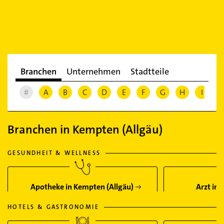
Branchen
Unternehmen
Stadtteile
#
A
B
C
D
E
F
G
H
I
J
Branchen in Kempten (Allgäu)
GESUNDHEIT & WELLNESS
Apotheke in Kempten (Allgäu)
Arzt in
HOTELS & GASTRONOMIE