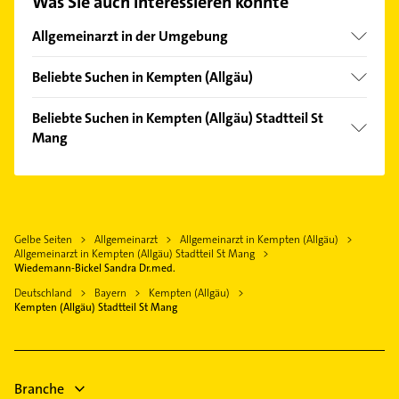
Was Sie auch interessieren könnte
Hier finden Sie alle
Kontaktdaten
.
Allgemeinarzt in der Umgebung
Durach
Beliebte Suchen in Kempten (Allgäu)
Wiggensbach
Schreiner
Haldenwang Allgäu
Beliebte Suchen in Kempten (Allgäu) Stadtteil St
Bauunternehmen
Mang
Oy-Mittelberg
Elektroinstallation
Dietmannsried
Zahnarzt
Elektriker
Altusried
Heizung & Sanitär
Elektro Reparatur
Nesselwang
Immobilien
Bestatter
Gelbe Seiten
Allgemeinarzt
Allgemeinarzt in Kempten (Allgäu)
Immenstadt im Allgäu
Immobilienmakler
Allgemeinarzt in Kempten (Allgäu) Stadtteil St Mang
Klempner
Bad Grönenbach
Bauunternehmen
Wiedemann-Bickel Sandra Dr.med.
Gasinstallateur
Sonthofen
Maler
Deutschland
Bayern
Kempten (Allgäu)
Sanitärinstallation
Kempten (Allgäu) Stadtteil St Mang
Rechtsanwalt
Putzfrau
Klempner
Gasinstallateur
Branche
Sanitärinstallation