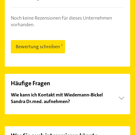
Noch keine Rezensionen für dieses Unternehmen
vorhanden.
Bewertung schreiben
Häufige Fragen
Wie kann ich Kontakt mit Wiedemann-Bickel
Sandra Dr.med. aufnehmen?
Es ist sehr einfach Kontakt mit Wiedemann-Bickel
Sandra Dr.med. aufzunehmen. Einfach die
passenden Kontaktmöglichkeiten wie Adresse oder
Mail in unserem Kontaktdaten-Bereich auswählen.