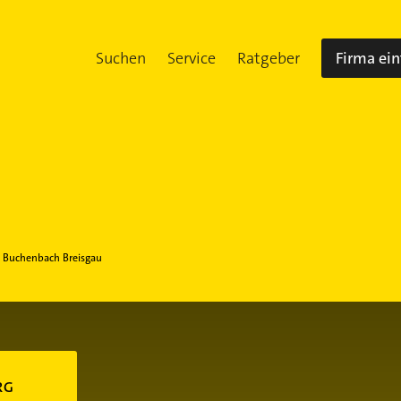
Suchen
Service
Ratgeber
Firma ei
Buchenbach Breisgau
RG