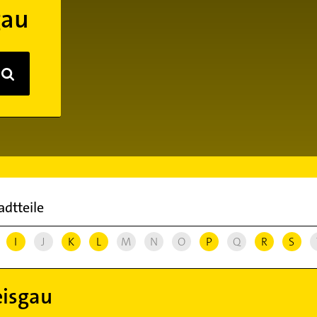
gau
adtteile
I
J
K
L
M
N
O
P
Q
R
S
eisgau