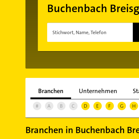
Buchenbach Breis
Stichwort, Name, Telefon
Branchen
Unternehmen
St
#
A
B
C
D
E
F
G
H
Branchen in Buchenbach Br