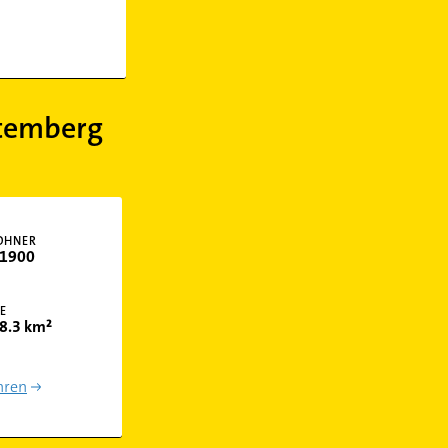
temberg
OHNER
1900
E
8.3 km²
hren