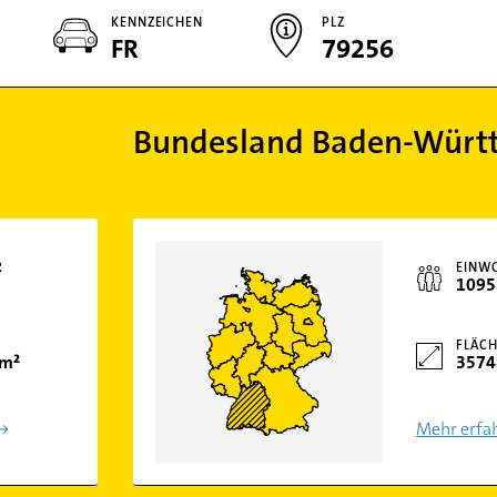
KENNZEICHEN
PLZ
FR
79256
Bundesland Baden-Würt
R
EINW
1095
FLÄCH
km²
3574
Mehr erfa