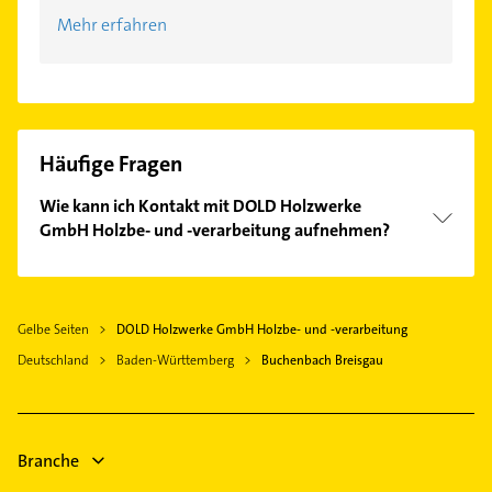
Mehr erfahren
Häufige Fragen
Wie kann ich Kontakt mit DOLD Holzwerke
GmbH Holzbe- und -verarbeitung aufnehmen?
Es ist sehr einfach Kontakt mit DOLD Holzwerke
GmbH Holzbe- und -verarbeitung aufzunehmen.
Einfach die passenden Kontaktmöglichkeiten wie
Gelbe Seiten
DOLD Holzwerke GmbH Holzbe- und -verarbeitung
Adresse oder Mail in unserem Kontaktdaten-Bereich
Deutschland
auswählen. Hier finden Sie alle
Baden-Württemberg
Buchenbach Breisgau
Kontaktdaten
.
Branche