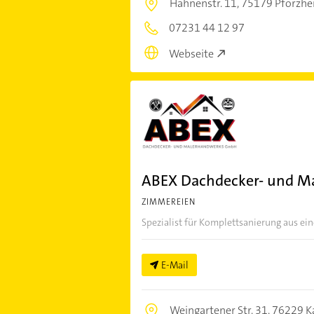
Hahnenstr. 11,
75179 Pforzhe
07231 44 12 97
Webseite
ABEX Dachdecker- und 
ZIMMEREIEN
Spezialist für Komplettsanierung aus ei
E-Mail
Weingartener Str. 31,
76229 K