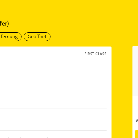
fer)
tfernung
Geöffnet
FIRST CLASS
W