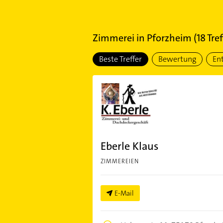
Zimmerei
in
Pforzheim
(
18
Tref
Beste Treffer
Bewertung
En
Eberle Klaus
ZIMMEREIEN
E-Mail