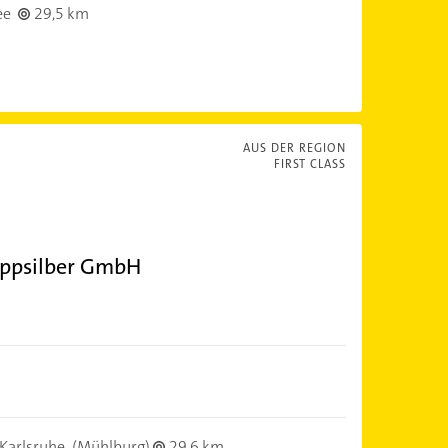
ee
29,5 km
AUS DER REGION
FIRST CLASS
appsilber GmbH
Karlsruhe
(Mühlburg)
29,6 km