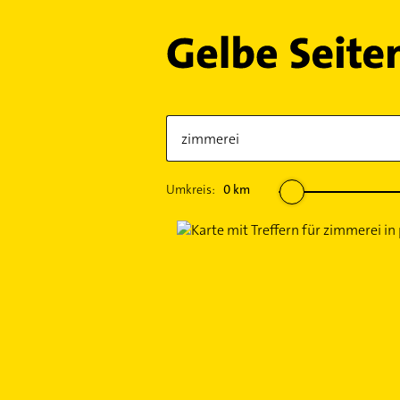
Umkreis:
0
km