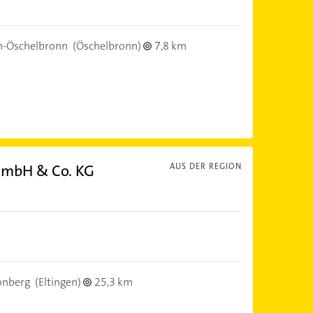
n-Öschelbronn
(Öschelbronn)
7,8 km
GmbH & Co. KG
AUS DER REGION
onberg
(Eltingen)
25,3 km