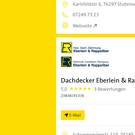
Karlsfeldstr. 6,
76297 Stutens
07249 73 23
Webseite
Dachdecker Eberlein & R
5,0
3 Bewertungen
5.0
ZIMMEREIEN
E-Mail
Schoemperlenstr. 11A,
76185 