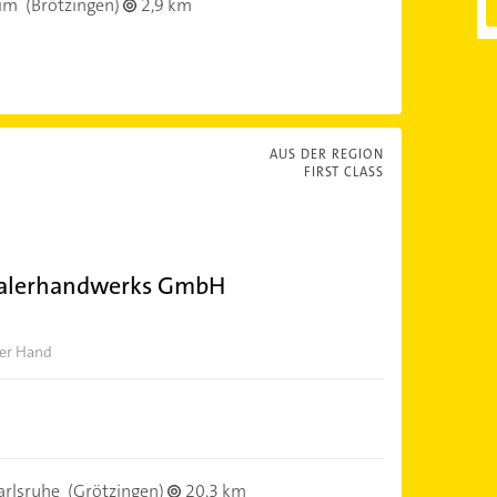
im
(Brötzingen)
2,9 km
AUS DER REGION
FIRST CLASS
Malerhandwerks GmbH
ner Hand
arlsruhe
(Grötzingen)
20,3 km