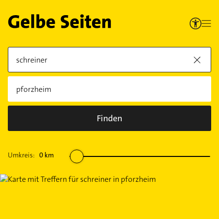
Finden
Umkreis:
0
km