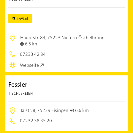
E-Mail
Hauptstr. 84,
75223 Niefern-Öschelbronn
6,5 km
07233 42 84
Webseite
Fessler
TISCHLEREIEN
Talstr. 8,
75239 Eisingen
6,6 km
07232 38 35 20