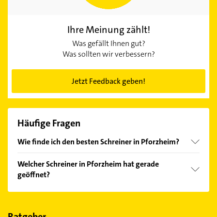
Ihre Meinung zählt!
Was gefällt Ihnen gut?
Was sollten wir verbessern?
Jetzt Feedback geben!
Häufige Fragen
Wie finde ich den besten Schreiner in Pforzheim?
Vergleichen Sie alle Anbieter anhand echter
Welcher Schreiner in Pforzheim hat gerade
Kundenmeinungen und profitieren Sie von den
geöffnet?
Empfehlungen. Die Suchergebnisse können Sie sich
einfach nach
Bewertungen
sortiert anzeigen lassen.
Im Anbieter-Bereich finden Sie alle
Öffnungszeiten
.
Bitte beachten Sie, dass diese an Sonn- und
Feiertagen abweichen können.
Ratgeber