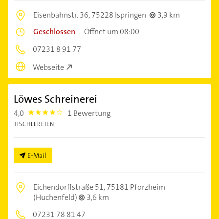
Eisenbahnstr. 36,
75228 Ispringen
3,9 km
Geschlossen
–
Öffnet um 08:00
07231 8 91 77
Webseite
Löwes Schreinerei
4,0
1 Bewertung
4.0
TISCHLEREIEN
E-Mail
Eichendorffstraße 51,
75181 Pforzheim
(Huchenfeld)
3,6 km
07231 78 81 47