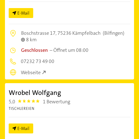
E-Mail
Boschstrasse 17,
75236 Kämpfelbach
(Bilfingen)
8 km
Geschlossen
–
Öffnet um 08:00
07232 73 49 00
Webseite
Wrobel Wolfgang
5,0
1 Bewertung
5.0
TISCHLEREIEN
E-Mail