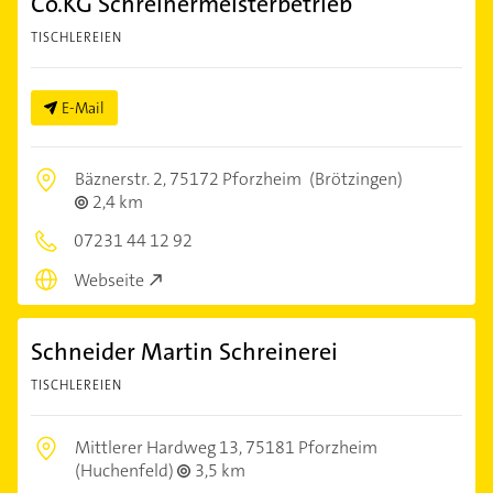
Co.KG Schreinermeisterbetrieb
TISCHLEREIEN
E-Mail
Bäznerstr. 2,
75172 Pforzheim
(Brötzingen)
2,4 km
07231 44 12 92
Webseite
Schneider Martin Schreinerei
TISCHLEREIEN
Mittlerer Hardweg 13,
75181 Pforzheim
(Huchenfeld)
3,5 km