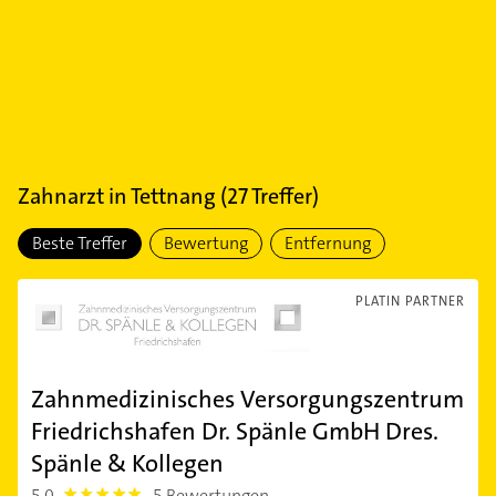
Zahnarzt
in
Tettnang
(
27
Treffer)
Beste Treffer
Bewertung
Entfernung
PLATIN PARTNER
Zahnmedizinisches Versorgungszentrum
Friedrichshafen Dr. Spänle GmbH Dres.
Spänle & Kollegen
5,0
5 Bewertungen