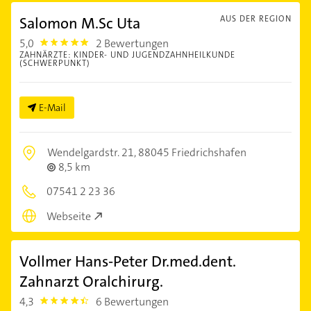
Salomon M.Sc Uta
AUS DER REGION
5,0
2 Bewertungen
5.0
ZAHNÄRZTE: KINDER- UND JUGENDZAHNHEILKUNDE
(SCHWERPUNKT)
E-Mail
Wendelgardstr. 21,
88045 Friedrichshafen
8,5 km
07541 2 23 36
Webseite
Vollmer Hans-Peter Dr.med.dent.
Zahnarzt Oralchirurg.
4,3
6 Bewertungen
4.3