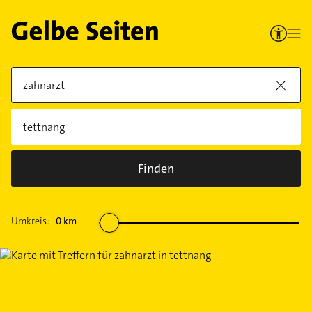
Finden
Umkreis:
0
km