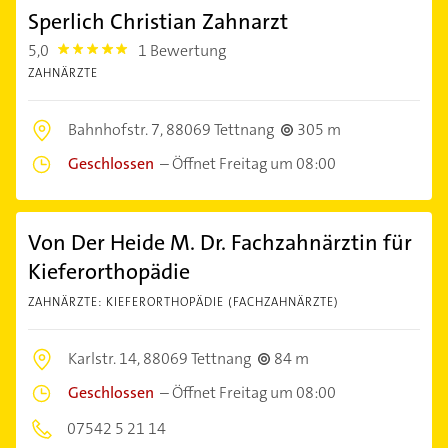
Sperlich Christian Zahnarzt
5,0
1 Bewertung
5.0
ZAHNÄRZTE
Bahnhofstr. 7,
88069 Tettnang
305 m
Geschlossen
–
Öffnet Freitag um 08:00
Von Der Heide M. Dr. Fachzahnärztin für
Kieferorthopädie
ZAHNÄRZTE: KIEFERORTHOPÄDIE (FACHZAHNÄRZTE)
Karlstr. 14,
88069 Tettnang
84 m
Geschlossen
–
Öffnet Freitag um 08:00
07542 5 21 14