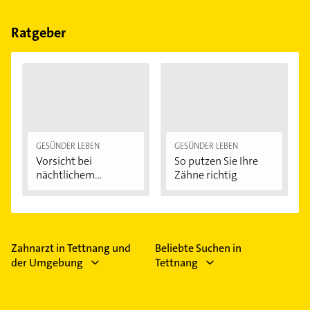
Prophylaxe, Implantologie, Parodontologie,
Kieferorthopädie und Zahnerhaltung.
Ratgeber
GESÜNDER LEBEN
GESÜNDER LEBEN
Vorsicht bei
So putzen Sie Ihre
nächtlichem
Zähne richtig
Zähneknirschen:...
Zahnarzt in Tettnang und
Beliebte Suchen in
der Umgebung
Tettnang