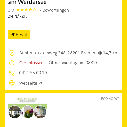
am Werdersee
3,9
7 Bewertungen
3.9
ZAHNÄRZTE
E-Mail
Buntentorsteinweg 348,
28201 Bremen
14,7 km
Geschlossen
–
Öffnet Montag um 08:00
0421 55 00 10
Webseite
ECONOMY