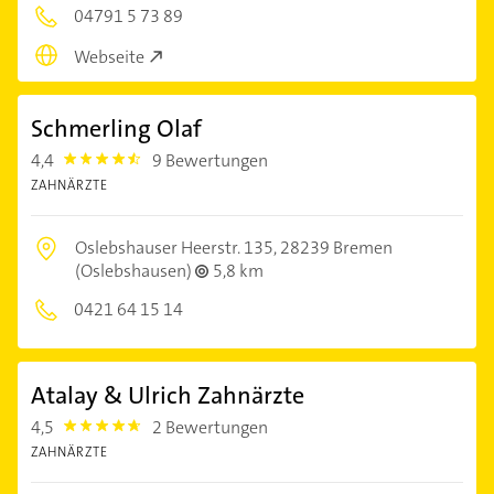
04791 5 73 89
Webseite
Schmerling Olaf
4,4
9 Bewertungen
4.4
ZAHNÄRZTE
Oslebshauser Heerstr. 135,
28239 Bremen
(Oslebshausen)
5,8 km
0421 64 15 14
Atalay & Ulrich Zahnärzte
4,5
2 Bewertungen
4.5
ZAHNÄRZTE