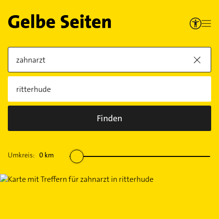
Finden
Umkreis:
0
km