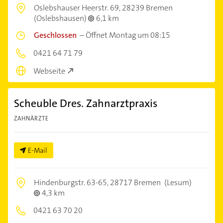
Oslebshauser Heerstr. 69,
28239 Bremen
(Oslebshausen)
6,1 km
Geschlossen
–
Öffnet Montag um 08:15
0421 64 71 79
Webseite
Scheuble Dres. Zahnarztpraxis
ZAHNÄRZTE
E-Mail
Hindenburgstr. 63-65,
28717 Bremen
(Lesum)
4,3 km
0421 63 70 20