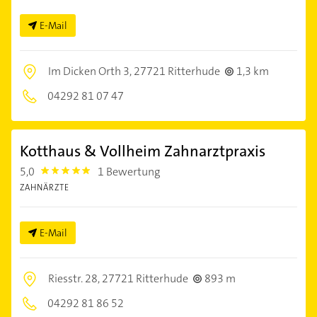
E-Mail
Im Dicken Orth 3,
27721 Ritterhude
1,3 km
04292 81 07 47
Kotthaus & Vollheim Zahnarztpraxis
5,0
1 Bewertung
5.0
ZAHNÄRZTE
E-Mail
Riesstr. 28,
27721 Ritterhude
893 m
04292 81 86 52