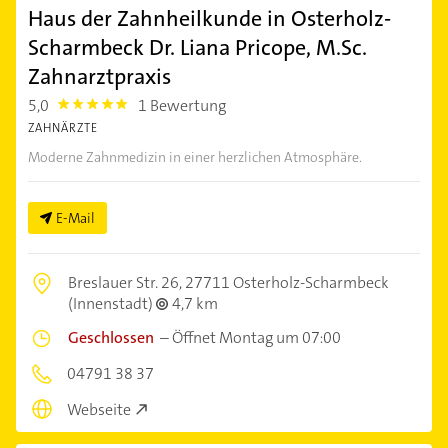
Haus der Zahnheilkunde in Osterholz-
Scharmbeck Dr. Liana Pricope, M.Sc.
Zahnarztpraxis
5,0
1 Bewertung
5.0
ZAHNÄRZTE
Moderne Zahnmedizin in einer herzlichen Atmosphäre.
E-Mail
Breslauer Str. 26,
27711 Osterholz-Scharmbeck
(Innenstadt)
4,7 km
Geschlossen
–
Öffnet Montag um 07:00
04791 38 37
Webseite