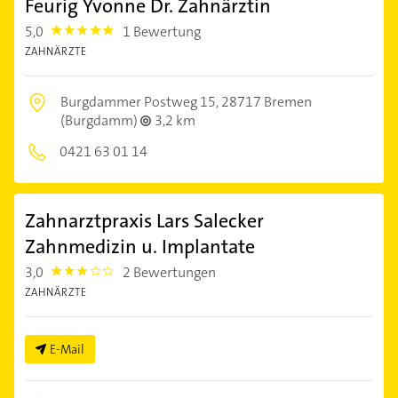
Feurig Yvonne Dr. Zahnärztin
5,0
1 Bewertung
5.0
ZAHNÄRZTE
Burgdammer Postweg 15,
28717 Bremen
(Burgdamm)
3,2 km
0421 63 01 14
Zahnarztpraxis Lars Salecker
Zahnmedizin u. Implantate
3,0
2 Bewertungen
3.0
ZAHNÄRZTE
E-Mail