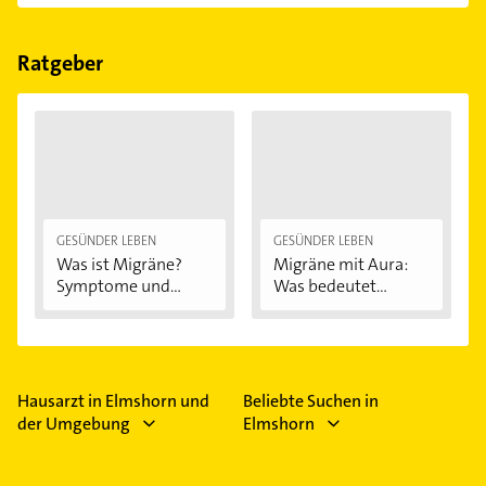
Folgende Leistungen werden angeboten: Blutbild,
Blutdruckmessung, Bluthochdruck,
Blutzuckerbestimmung und Diagnostik.
Ratgeber
GESÜNDER LEBEN
GESÜNDER LEBEN
Was ist Migräne?
Migräne mit Aura:
Symptome und...
Was bedeutet...
Hausarzt in Elmshorn und
Beliebte Suchen in
der Umgebung
Elmshorn