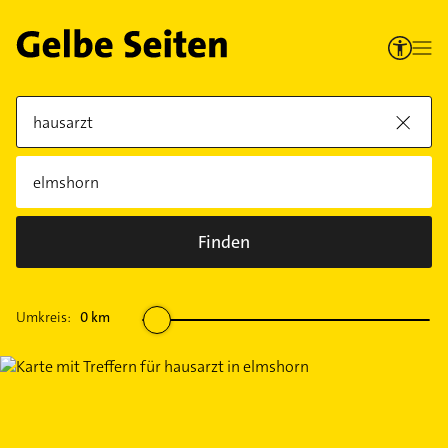
Finden
Umkreis:
0
km