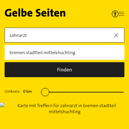
Finden
Umkreis:
0
km