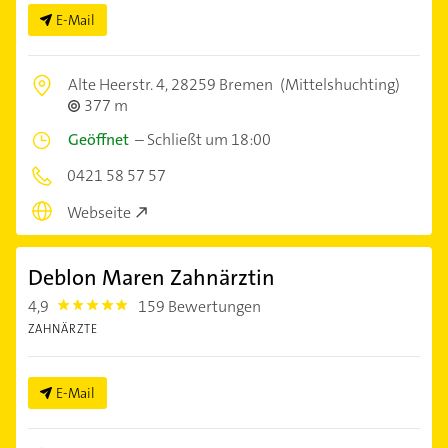
E-Mail
Alte Heerstr. 4,
28259 Bremen
(Mittelshuchting)
377 m
Geöffnet
–
Schließt um 18:00
0421 58 57 57
Webseite
Deblon Maren Zahnärztin
4,9
159 Bewertungen
4.9
ZAHNÄRZTE
E-Mail