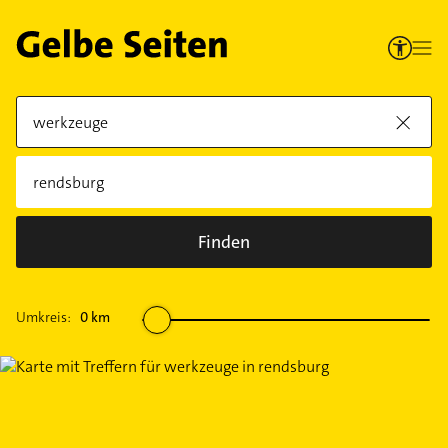
Finden
Umkreis:
0
km