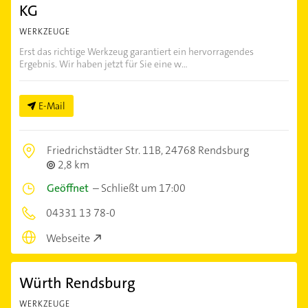
KG
WERKZEUGE
Erst das richtige Werkzeug garantiert ein hervorragendes
Ergebnis. Wir haben jetzt für Sie eine w...
E-Mail
Friedrichstädter Str. 11B,
24768 Rendsburg
2,8 km
Geöffnet
–
Schließt um 17:00
04331 13 78-0
Webseite
Würth Rendsburg
WERKZEUGE