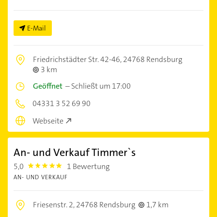
E-Mail
Friedrichstädter Str. 42-46,
24768 Rendsburg
3 km
Geöffnet
–
Schließt um 17:00
04331 3 52 69 90
Webseite
An- und Verkauf Timmer`s
5,0
1 Bewertung
5.0
AN- UND VERKAUF
Friesenstr. 2,
24768 Rendsburg
1,7 km