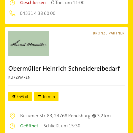
Geschlossen
–
Öffnet um 11:00
04331 4 38 60 00
BRONZE PARTNER
Obermüller Heinrich Schneidereibedarf
KURZWAREN
E-Mail
Termin
Büsumer Str. 83,
24768 Rendsburg
3,2 km
Geöffnet
–
Schließt um 15:30