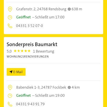
Grafenstr. 2,
24768 Rendsburg
638 m
Geöffnet
–
Schließt um 17:00
04331 3 52 07-0
Sonderpreis Baumarkt
5,0
1 Bewertung
5.0
WOHNUNGSRENOVIERUNGEN
E-Mail
Babendiek 1-3,
24787 Fockbek
4 km
Geöffnet
–
Schließt um 19:00
04331 9 43 91 79