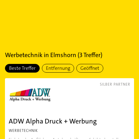
Werbetechnik
in
Elmshorn
(
3
Treffer)
Beste Treffer
Entfernung
Geöffnet
SILBER PARTNER
ADW Alpha Druck + Werbung
WERBETECHNIK