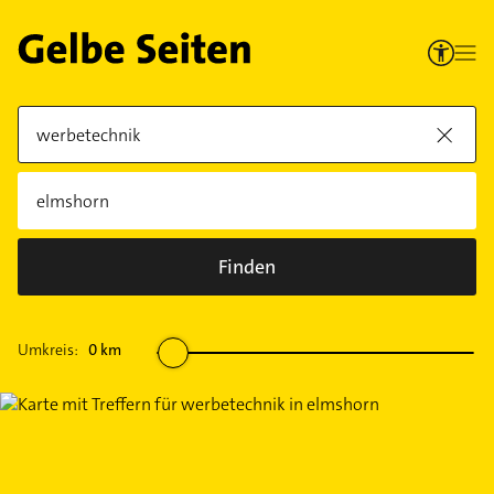
Finden
Umkreis:
0
km