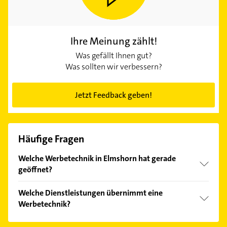
Ihre Meinung zählt!
Was gefällt Ihnen gut?
Was sollten wir verbessern?
Jetzt Feedback geben!
Häufige Fragen
Welche Werbetechnik in Elmshorn hat gerade
geöffnet?
Im Anbieter-Bereich finden Sie alle
Öffnungszeiten
.
Welche Dienstleistungen übernimmt eine
Bitte beachten Sie, dass diese an Sonn- und
Werbetechnik?
Feiertagen abweichen können.
Folgende Leistungen werden angeboten: