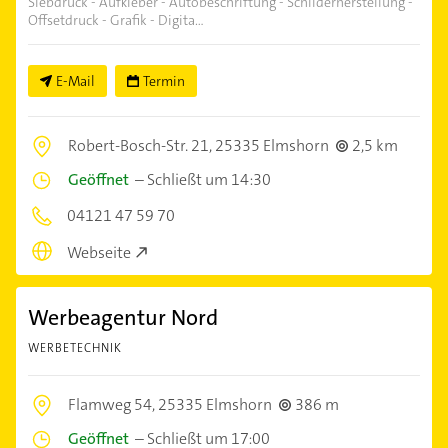
Siebdruck - Aufkleber - Autobeschriftung - Schilderherstellung -
Offsetdruck - Grafik - Digita...
E-Mail
Termin
Robert-Bosch-Str. 21,
25335 Elmshorn
2,5 km
Geöffnet
–
Schließt um 14:30
04121 47 59 70
Webseite
Werbeagentur Nord
WERBETECHNIK
Flamweg 54,
25335 Elmshorn
386 m
Geöffnet
–
Schließt um 17:00