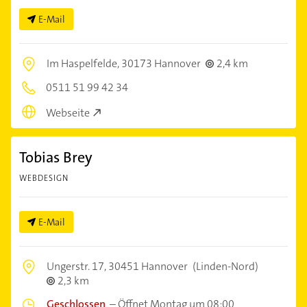
E-Mail
Im Haspelfelde,
30173 Hannover
2,4 km
0511 51 99 42 34
Webseite
Tobias Brey
WEBDESIGN
E-Mail
Ungerstr. 17,
30451 Hannover
(Linden-Nord)
2,3 km
Geschlossen
–
Öffnet Montag um 08:00