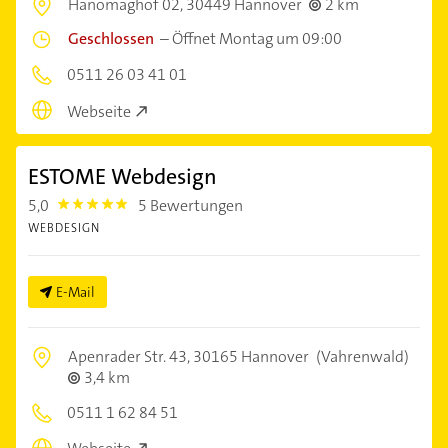
Hanomaghof 02,
30449 Hannover
2 km
Geschlossen
–
Öffnet Montag um 09:00
0511 26 03 41 01
Webseite
ESTOME Webdesign
5,0
5 Bewertungen
5.0
WEBDESIGN
E-Mail
Apenrader Str. 43,
30165 Hannover
(Vahrenwald)
3,4 km
0511 1 62 84 51