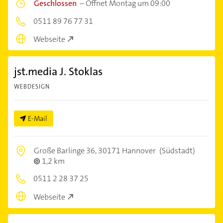
Geschlossen
–
Öffnet Montag um 09:00
0511 89 76 77 31
Webseite
jst.media J. Stoklas
WEBDESIGN
E-Mail
Große Barlinge 36,
30171 Hannover
(Südstadt)
1,2 km
0511 2 28 37 25
Webseite