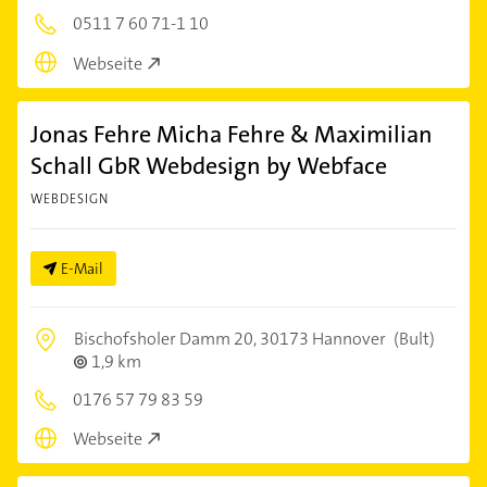
0511 7 60 71-1 10
Webseite
Jonas Fehre Micha Fehre & Maximilian
Schall GbR Webdesign by Webface
WEBDESIGN
E-Mail
Bischofsholer Damm 20,
30173 Hannover
(Bult)
1,9 km
0176 57 79 83 59
Webseite