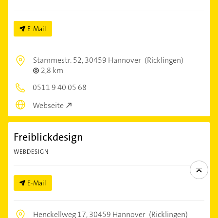
E-Mail
Stammestr. 52,
30459 Hannover
(Ricklingen)
2,8 km
0511 9 40 05 68
Webseite
Freiblickdesign
WEBDESIGN
E-Mail
Henckellweg 17,
30459 Hannover
(Ricklingen)