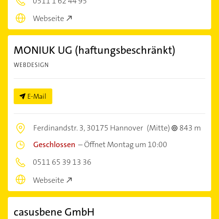
0511 1 62 44 95
Webseite
MONIUK UG (haftungsbeschränkt)
WEBDESIGN
E-Mail
Ferdinandstr. 3,
30175 Hannover
(Mitte)
843 m
Geschlossen
–
Öffnet Montag um 10:00
0511 65 39 13 36
Webseite
casusbene GmbH