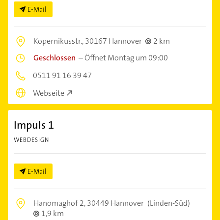
E-Mail
Kopernikusstr.,
30167 Hannover
2 km
Geschlossen
–
Öffnet Montag um 09:00
0511 91 16 39 47
Webseite
Impuls 1
WEBDESIGN
E-Mail
Hanomaghof 2,
30449 Hannover
(Linden-Süd)
1,9 km