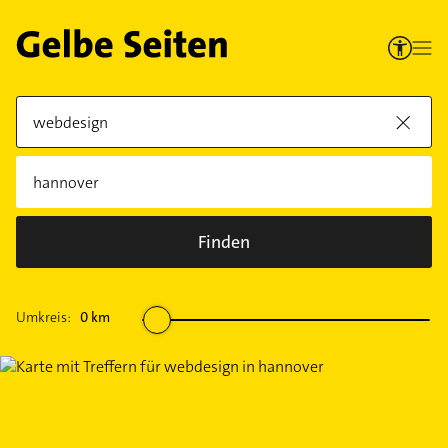
Finden
Umkreis:
0
km