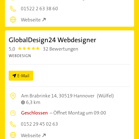
01522 2 63 38 60
Webseite
GlobalDesign24 Webdesigner
5,0
32 Bewertungen
5.0
WEBDESIGN
E-Mail
Am Brabrinke 14,
30519 Hannover
(Wülfel)
6,3 km
Geschlossen
–
Öffnet Montag um 09:00
0152 29 45 02 63
Webseite