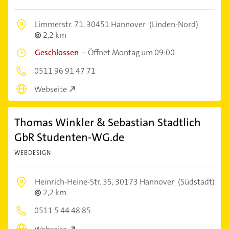
Limmerstr. 71,
30451 Hannover
(Linden-Nord)
2,2 km
Geschlossen
–
Öffnet Montag um 09:00
0511 96 91 47 71
Webseite
Thomas Winkler & Sebastian Stadtlich
GbR Studenten-WG.de
WEBDESIGN
Heinrich-Heine-Str. 35,
30173 Hannover
(Südstadt)
2,2 km
0511 5 44 48 85