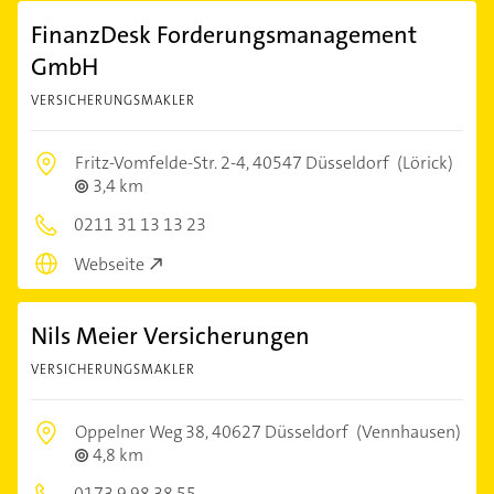
FinanzDesk Forderungsmanagement
GmbH
VERSICHERUNGSMAKLER
Fritz-Vomfelde-Str. 2-4,
40547 Düsseldorf
(Lörick)
3,4 km
0211 31 13 13 23
Webseite
Nils Meier Versicherungen
VERSICHERUNGSMAKLER
Oppelner Weg 38,
40627 Düsseldorf
(Vennhausen)
4,8 km
0173 9 98 38 55