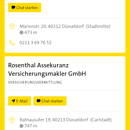
Chat starten
Marienstr. 20,
40212 Düsseldorf
(Stadtmitte)
473 m
0211 3 69 76 52
Rosenthal Assekuranz
Versicherungsmakler GmbH
VERSICHERUNGSVERMITTLUNG
E-Mail
Chat starten
Rathausufer 19,
40213 Düsseldorf
(Carlstadt)
747 m