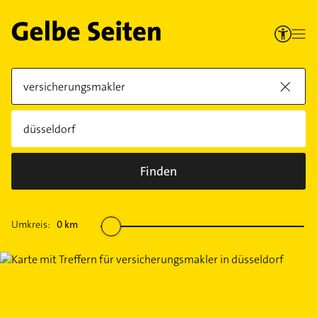
Finden
Umkreis:
0
km