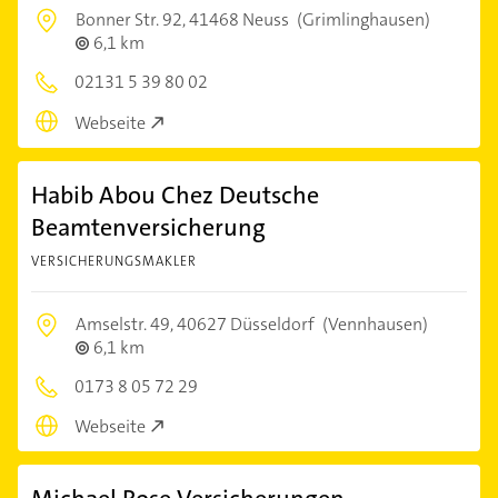
Bonner Str. 92,
41468 Neuss
(Grimlinghausen)
6,1 km
02131 5 39 80 02
Webseite
Habib Abou Chez Deutsche
Beamtenversicherung
VERSICHERUNGSMAKLER
Amselstr. 49,
40627 Düsseldorf
(Vennhausen)
6,1 km
0173 8 05 72 29
Webseite