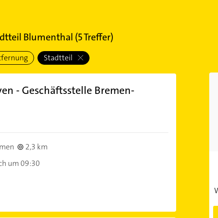
dtteil Blumenthal
(
5
Treffer)
tfernung
Stadtteil
n - Geschäftsstelle Bremen-
emen
2,3 km
ch um 09:30
W