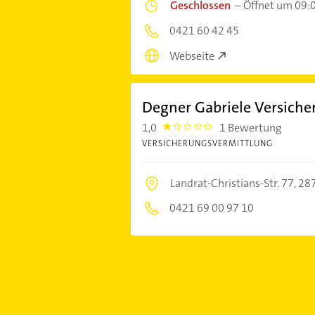
Geschlossen
–
Öffnet um 09:
0421 60 42 45
Webseite
Degner Gabriele Versich
1,0
1 Bewertung
1.0
VERSICHERUNGSVERMITTLUNG
Landrat-Christians-Str. 77,
28
0421 69 00 97 10