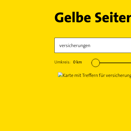
Umkreis:
0
km