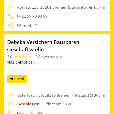
Kornstr. 110,
28201 Bremen
(Buntentor)
1,5 km
0421 59 70 93 09
Webseite
Debeka Versichern Bausparen
Geschäftsstelle
3,0
2 Bewertungen
3.0
VERSICHERUNGEN
E-Mail
Ostertorstr. 36,
28195 Bremen
(Altstadt)
345 m
Geschlossen
–
Öffnet um 08:00
0421 1 78 34-0