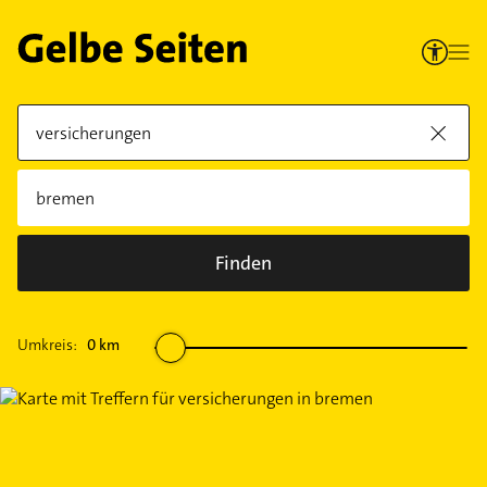
Finden
Umkreis:
0
km