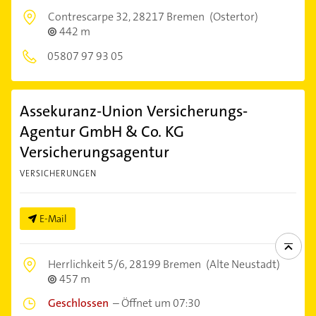
Contrescarpe 32,
28217 Bremen
(Ostertor)
442 m
05807 97 93 05
Assekuranz-Union Versicherungs-
Agentur GmbH & Co. KG
Versicherungsagentur
VERSICHERUNGEN
E-Mail
Herrlichkeit 5/6,
28199 Bremen
(Alte Neustadt)
457 m
Geschlossen
–
Öffnet um 07:30