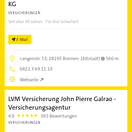
KG
VERSICHERUNGEN
Seit über 30 Jahren - Für Ihre Sicherheit
E-Mail
Langenstr. 53,
28195 Bremen
(Altstadt)
560 m
0421 3 69 11 10
Webseite
LVM Versicherung John Pierre Galrao -
Versicherungsagentur
4,9
365 Bewertungen
4.9
VERSICHERUNGEN