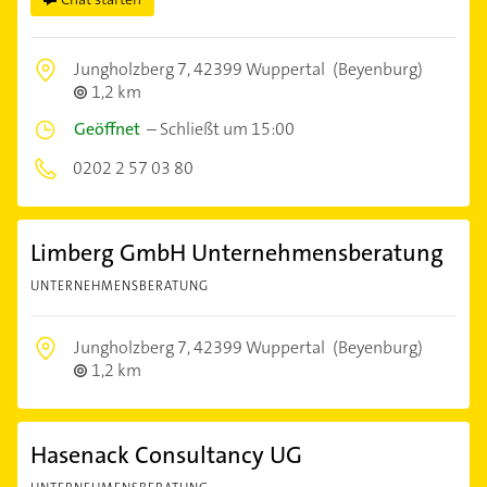
Jungholzberg 7,
42399 Wuppertal
(Beyenburg)
1,2 km
Geöffnet
–
Schließt um 15:00
0202 2 57 03 80
Limberg GmbH Unternehmensberatung
UNTERNEHMENSBERATUNG
Jungholzberg 7,
42399 Wuppertal
(Beyenburg)
1,2 km
Hasenack Consultancy UG