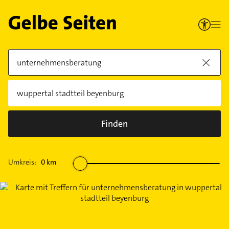
Finden
Umkreis:
0
km