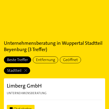
Unternehmensberatung
in
Wuppertal Stadtteil
Beyenburg
(
3
Treffer)
Beste Treffer
Entfernung
Geöffnet
Stadtteil
Limberg GmbH
UNTERNEHMENSBERATUNG
Chat starten