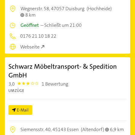
Wegnerstr. 58,
47057 Duisburg
(Hochheide)
8 km
Geöffnet
–
Schließt um 21:00
0176 21 10 18 22
Webseite
Schwarz Möbeltransport- & Spedition
GmbH
3,0
1 Bewertung
3.0
UMZÜGE
E-Mail
Siemensstr. 40,
45143 Essen
(Altendorf)
6,9 km