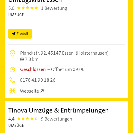
5,0
1 Bewertung
5.0
UMZÜGE
E-Mail
Planckstr. 92,
45147 Essen
(Holsterhausen)
7,3 km
Geschlossen
–
Öffnet um 09:00
0176 41 90 18 26
Webseite
Tinova Umzüge & Entrümpelungen
4,4
9 Bewertungen
4.4
UMZÜGE