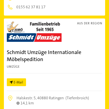
0155 62 37 81 17
AUS DER REGION
Schmidt Umzüge Internationale
Möbelspedition
UMZÜGE
E-Mail
Halskestr. 5,
40880 Ratingen
(Tiefenbroich)
14,1 km