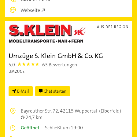
Webseite
AUS DER REGION
Umzüge S. Klein GmbH & Co. KG
5,0
63 Bewertungen
5.0
UMZÜGE
E-Mail
Chat starten
Bayreuther Str. 72,
42115 Wuppertal
(Elberfeld)
24,7 km
Geöffnet
–
Schließt um 19:00