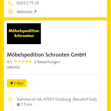
0203 2 75 19
Webseite
Möbelspedition Schrooten GmbH
4,5
2 Bewertungen
4.5
UMZÜGE
E-Mail
Kammerstr. 66,
47057 Duisburg
(Neudorf-Süd)
7,5 km