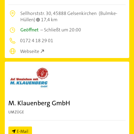
Sellhorststr. 30,
45888 Gelsenkirchen
(Bulmke-
Hüllen)
17,4 km
Geöffnet
–
Schließt um 20:00
0172 4 18 29 01
Webseite
M. Klauenberg GmbH
UMZÜGE
E-Mail