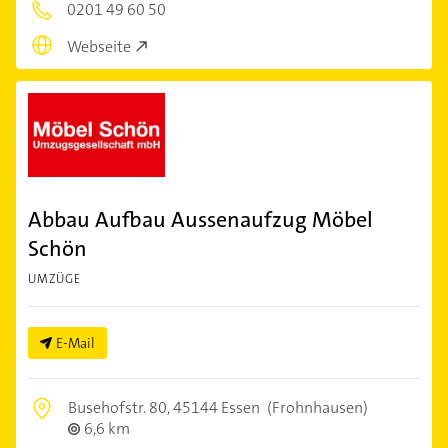
0201 49 60 50
Webseite
Abbau Aufbau Aussenaufzug Möbel
Schön
UMZÜGE
E-Mail
Busehofstr. 80,
45144 Essen
(Frohnhausen)
6,6 km