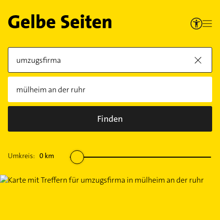
Finden
Umkreis:
0
km