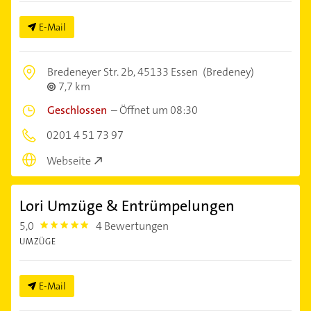
E-Mail
Bredeneyer Str. 2b,
45133 Essen
(Bredeney)
7,7 km
Geschlossen
–
Öffnet um 08:30
0201 4 51 73 97
Webseite
Lori Umzüge & Entrümpelungen
5,0
4 Bewertungen
5.0
UMZÜGE
E-Mail