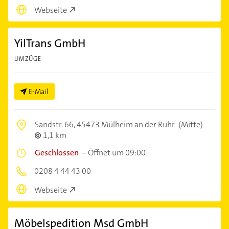
Webseite
YilTrans GmbH
UMZÜGE
E-Mail
Sandstr. 66,
45473 Mülheim an der Ruhr
(Mitte)
1,1 km
Geschlossen
–
Öffnet um 09:00
0208 4 44 43 00
Webseite
Möbelspedition Msd GmbH