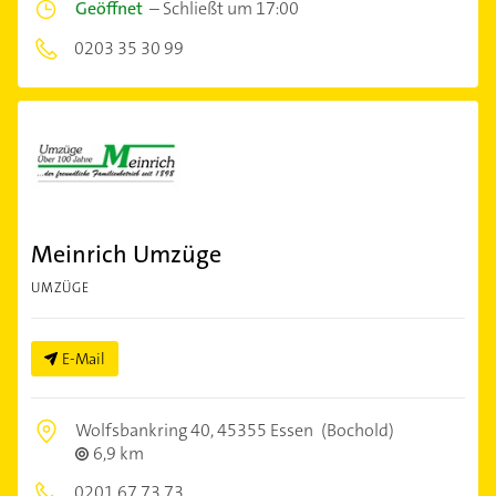
Geöffnet
–
Schließt um 17:00
0203 35 30 99
Meinrich Umzüge
UMZÜGE
E-Mail
Wolfsbankring 40,
45355 Essen
(Bochold)
6,9 km
0201 67 73 73