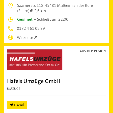
Saarnerstr. 118,
45481 Mülheim an der Ruhr
(Saarn)
2,6 km
Geöffnet
–
Schließt um 22:00
0172 4 61 05 89
Webseite
AUS DER REGION
Hafels Umzüge GmbH
UMZÜGE
E-Mail