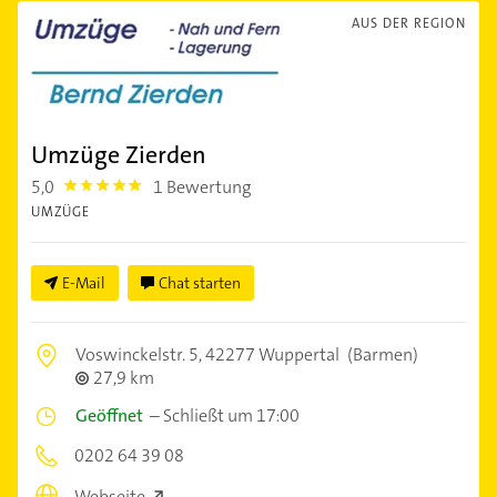
AUS DER REGION
Umzüge Zierden
5,0
1 Bewertung
5.0
UMZÜGE
E-Mail
Chat starten
Voswinckelstr. 5,
42277 Wuppertal
(Barmen)
27,9 km
Geöffnet
–
Schließt um 17:00
0202 64 39 08
Webseite