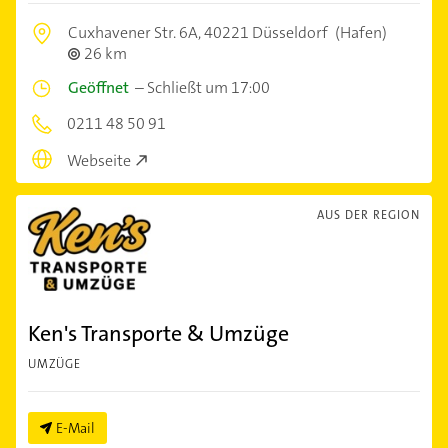
Cuxhavener Str. 6A,
40221 Düsseldorf
(Hafen)
26 km
Geöffnet
–
Schließt um 17:00
0211 48 50 91
Webseite
AUS DER REGION
Ken's Transporte & Umzüge
UMZÜGE
E-Mail