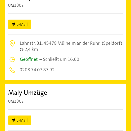
UMZÜGE
E-Mail
Lahnstr. 31,
45478 Mülheim an der Ruhr
(Speldorf)
2,4 km
Geöffnet
–
Schließt um 16:00
0208 74 07 87 92
Maly Umzüge
UMZÜGE
E-Mail