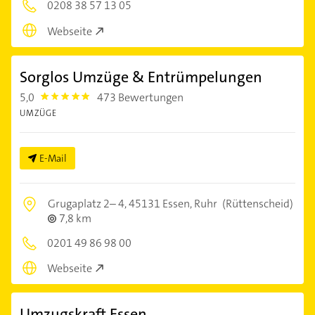
0208 38 57 13 05
Webseite
Sorglos Umzüge & Entrümpelungen
5,0
473 Bewertungen
5.0
UMZÜGE
E-Mail
Grugaplatz 2– 4,
45131 Essen, Ruhr
(Rüttenscheid)
7,8 km
0201 49 86 98 00
Webseite
Umzugskraft Essen