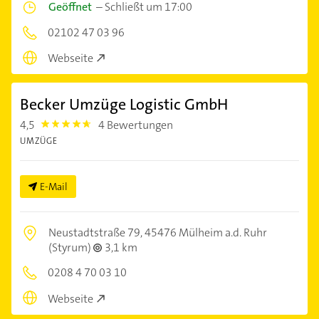
Geöffnet
–
Schließt um 17:00
02102 47 03 96
Webseite
Becker Umzüge Logistic GmbH
4,5
4 Bewertungen
4.5
UMZÜGE
E-Mail
Neustadtstraße 79,
45476 Mülheim a.d. Ruhr
(Styrum)
3,1 km
0208 4 70 03 10
Webseite