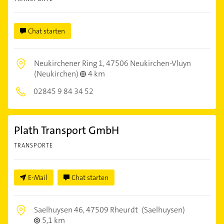
Chat starten
Neukirchener Ring 1,
47506 Neukirchen-Vluyn
(Neukirchen)
4 km
02845 9 84 34 52
Plath Transport GmbH
TRANSPORTE
E-Mail
Chat starten
Saelhuysen 46,
47509 Rheurdt
(Saelhuysen)
5,1 km