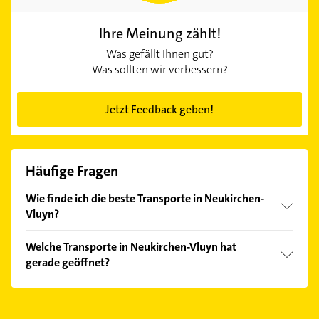
Ihre Meinung zählt!
Was gefällt Ihnen gut?
Was sollten wir verbessern?
Jetzt Feedback geben!
Häufige Fragen
Wie finde ich die beste Transporte in Neukirchen-
Vluyn?
Vergleichen Sie alle Anbieter anhand echter
Welche Transporte in Neukirchen-Vluyn hat
Kundenmeinungen und profitieren Sie von den
gerade geöffnet?
Empfehlungen. Die Suchergebnisse können Sie sich
einfach nach
Bewertungen
sortiert anzeigen lassen.
Im Anbieter-Bereich finden Sie alle
Öffnungszeiten
.
Bitte beachten Sie, dass diese an Sonn- und
Feiertagen abweichen können.