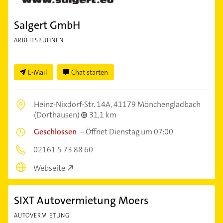
Salgert GmbH
ARBEITSBÜHNEN
E-Mail
Chat starten
Heinz-Nixdorf-Str. 14A,
41179 Mönchengladbach
(Dorthausen)
31,1 km
Geschlossen
–
Öffnet Dienstag um 07:00
02161 5 73 88 60
Webseite
SIXT Autovermietung Moers
AUTOVERMIETUNG