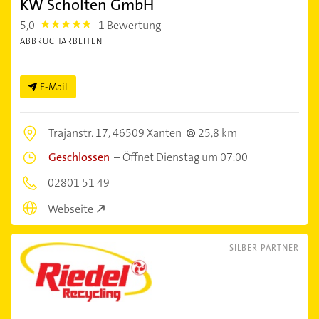
KW Scholten GmbH
5,0
1 Bewertung
5.0
ABBRUCHARBEITEN
E-Mail
Trajanstr. 17,
46509 Xanten
25,8 km
Geschlossen
–
Öffnet Dienstag um 07:00
02801 51 49
Webseite
SILBER PARTNER