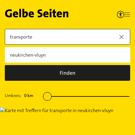
Finden
Umkreis:
0
km