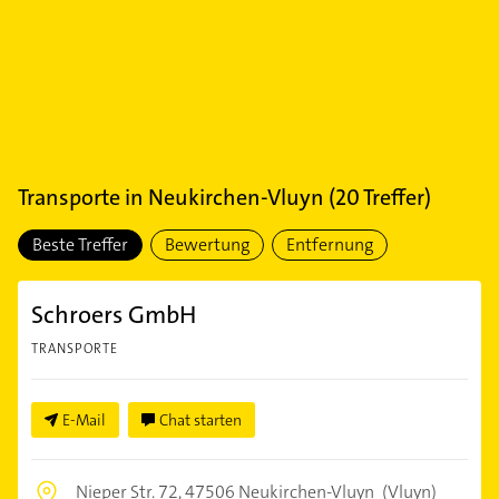
Transporte
in
Neukirchen-Vluyn
(
20
Treffer)
Beste Treffer
Bewertung
Entfernung
Schroers GmbH
TRANSPORTE
E-Mail
Chat starten
Nieper Str. 72,
47506 Neukirchen-Vluyn
(Vluyn)