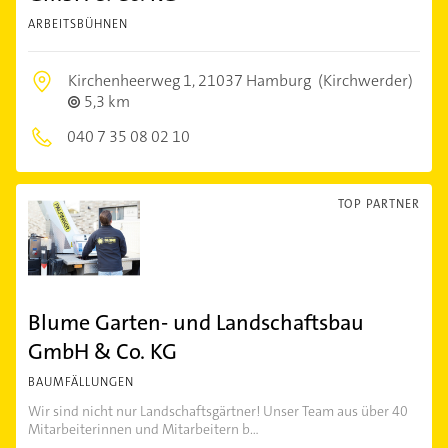
ARBEITSBÜHNEN
Kirchenheerweg 1,
21037 Hamburg
(Kirchwerder)
5,3 km
040 7 35 08 02 10
TOP PARTNER
Blume Garten- und Landschaftsbau
GmbH & Co. KG
BAUMFÄLLUNGEN
Wir sind nicht nur Landschaftsgärtner! Unser Team aus über 40
Mitarbeiterinnen und Mitarbeitern b...