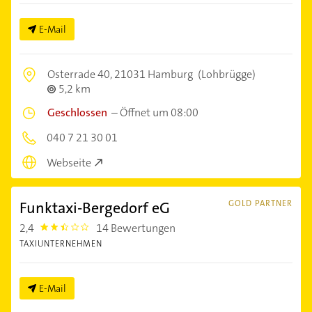
E-Mail
Osterrade 40,
21031 Hamburg
(Lohbrügge)
5,2 km
Geschlossen
–
Öffnet um 08:00
040 7 21 30 01
Webseite
Funktaxi-Bergedorf eG
GOLD PARTNER
2,4
14 Bewertungen
2.4
TAXIUNTERNEHMEN
E-Mail