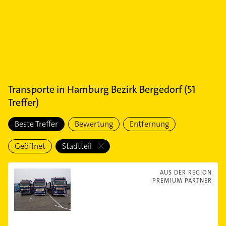
Transporte
in
Hamburg Bezirk Bergedorf
(
51
Treffer)
Beste Treffer
Bewertung
Entfernung
Geöffnet
Stadtteil
AUS DER REGION
PREMIUM PARTNER