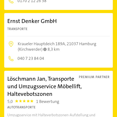
0170 2 12 26 38
Ernst Denker GmbH
TRANSPORTE
Kraueler Hauptdeich 189A,
21037 Hamburg
(Kirchwerder)
8,3 km
040 7 23 84 04
Löschmann Jan, Transporte
PREMIUM PARTNER
und Umzugsservice Möbellift,
Haltevebotszonen
5,0
1 Bewertung
5.0
AUTOTRANSPORTE
Umzugsservice mit Halteverbotszonen-Aufstellung und