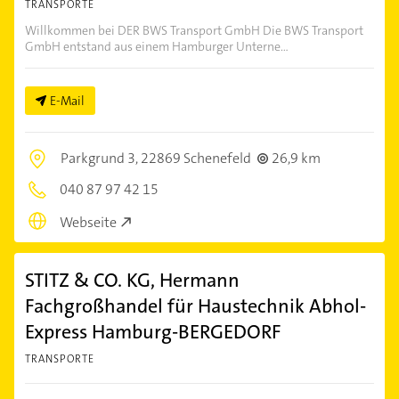
TRANSPORTE
Willkommen bei DER BWS Transport GmbH Die BWS Transport
GmbH entstand aus einem Hamburger Unterne...
E-Mail
Parkgrund 3,
22869 Schenefeld
26,9 km
040 87 97 42 15
Webseite
STITZ & CO. KG, Hermann
Fachgroßhandel für Haustechnik Abhol-
Express Hamburg-BERGEDORF
TRANSPORTE