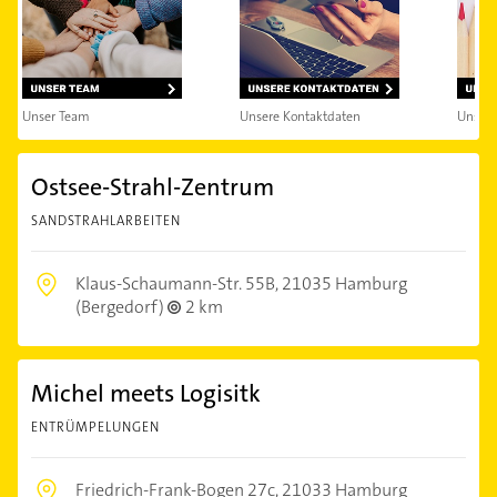
Unser Team
Unsere Kontaktdaten
Unsere
Ostsee-Strahl-Zentrum
SANDSTRAHLARBEITEN
Klaus-Schaumann-Str. 55B,
21035 Hamburg
(Bergedorf)
2 km
Michel meets Logisitk
ENTRÜMPELUNGEN
Friedrich-Frank-Bogen 27c,
21033 Hamburg