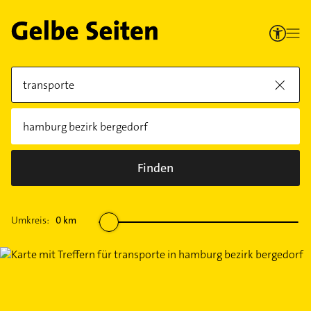
Finden
Umkreis:
0
km