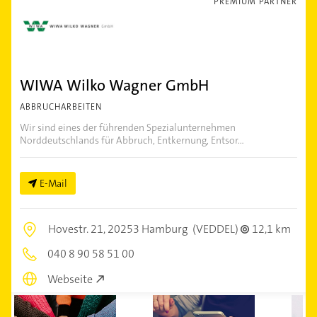
PREMIUM PARTNER
WIWA Wilko Wagner GmbH
ABBRUCHARBEITEN
Wir sind eines der führenden Spezialunternehmen
Norddeutschlands für Abbruch, Entkernung, Entsor...
E-Mail
Hovestr. 21,
20253 Hamburg
(VEDDEL)
12,1 km
040 8 90 58 51 00
Webseite