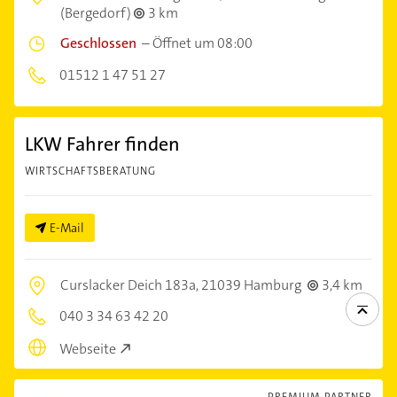
(Bergedorf)
3 km
Geschlossen
–
Öffnet um 08:00
01512 1 47 51 27
LKW Fahrer finden
WIRTSCHAFTSBERATUNG
E-Mail
Curslacker Deich 183a,
21039 Hamburg
3,4 km
040 3 34 63 42 20
Webseite
PREMIUM PARTNER