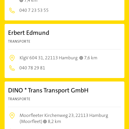
7,4 km
040 7 23 53 55
Erbert Edmund
TRANSPORTE
KlgV 604 31,
22113 Hamburg
7,6 km
040 78 29 81
DINO * Trans Transport GmbH
TRANSPORTE
Moorfleeter Kirchenweg 23,
22113 Hamburg
(Moorfleet)
8,2 km