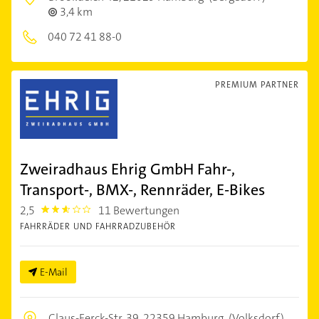
3,4 km
040 72 41 88-0
PREMIUM PARTNER
Zweiradhaus Ehrig GmbH Fahr-,
Transport-, BMX-, Rennräder, E-Bikes
2,5
11 Bewertungen
2.5
FAHRRÄDER UND FAHRRADZUBEHÖR
E-Mail
Claus-Ferck-Str. 39,
22359 Hamburg
(Volksdorf)