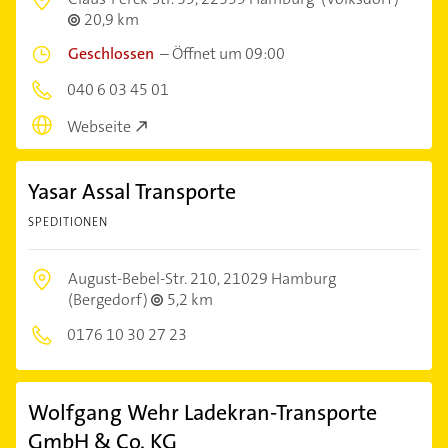
20,9 km
Geschlossen
–
Öffnet um 09:00
040 6 03 45 01
Webseite
Yasar Assal Transporte
SPEDITIONEN
August-Bebel-Str. 210,
21029 Hamburg
(Bergedorf)
5,2 km
0176 10 30 27 23
Wolfgang Wehr Ladekran-Transporte
GmbH & Co. KG