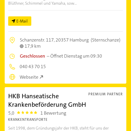
Blüthner, Schimmel und Yamaha, sow...
E-Mail
Schanzenstr. 117,
20357 Hamburg
(Sternschanze)
17,9 km
Geschlossen
–
Öffnet Dienstag um 09:30
040 43 70 15
Webseite
HKB Hanseatische
PREMIUM PARTNER
Krankenbeförderung GmbH
5,0
1 Bewertung
5.0
KRANKENTRANSPORTE
Seit 1998, dem Gründungsjahr der HKB, steht für uns der