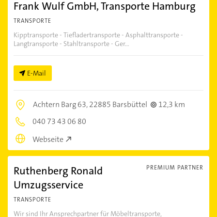
Frank Wulf GmbH, Transporte Hamburg
TRANSPORTE
Kipptransporte - Tiefladertransporte - Asphalttransporte -
Langtransporte - Stahltransporte - Ger...
E-Mail
Achtern Barg 63,
22885 Barsbüttel
12,3 km
040 73 43 06 80
Webseite
Ruthenberg Ronald
PREMIUM PARTNER
Umzugsservice
TRANSPORTE
Wir sind Ihr Ansprechpartner für Möbeltransporte,