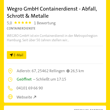
Wegro GmbH Containerdienst - Abfall,
Schrott & Metalle
5,0
1 Bewertung
5.0
CONTAINERDIENSTE
WEGRO GmbH ist ein Containerdienst in der Metropolregion
Hamburg. Seit über 50 Jahren stellen wir...
E-Mail
Adlerstr. 67,
25462 Rellingen
26,5 km
Geöffnet
–
Schließt um 17:15
04101 69 66 90
Webseite