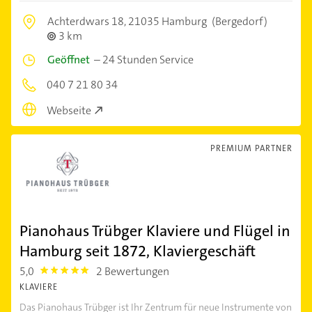
Achterdwars 18,
21035 Hamburg
(Bergedorf)
3 km
Geöffnet
–
24 Stunden Service
040 7 21 80 34
Webseite
PREMIUM PARTNER
Pianohaus Trübger Klaviere und Flügel in
Hamburg seit 1872, Klaviergeschäft
5,0
2 Bewertungen
5.0
KLAVIERE
Das Pianohaus Trübger ist Ihr Zentrum für neue Instrumente von