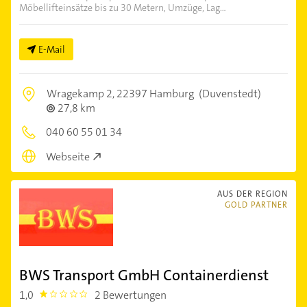
Möbellifteinsätze bis zu 30 Metern, Umzüge, Lag...
E-Mail
Wragekamp 2,
22397 Hamburg
(Duvenstedt)
27,8 km
040 60 55 01 34
Webseite
AUS DER REGION
GOLD PARTNER
BWS Transport GmbH Containerdienst
1,0
2 Bewertungen
1.0