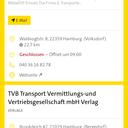
Möbellift-Einsatz Die Firma JL Transporte...
E-Mail
Waldvogtstr. 8,
22359 Hamburg
(Volksdorf)
22,7 km
Geschlossen
–
Öffnet um 09:00
040 36 16 82 78
Webseite
TVB Transport Vermittlungs-und
Vertriebsgesellschaft mbH Verlag
VERLAGE
Brookdeich 42,
21029 Hamburg
(Bergedorf)