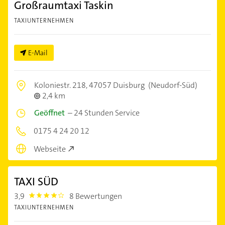
Großraumtaxi Taskin
TAXIUNTERNEHMEN
E-Mail
Koloniestr. 218,
47057 Duisburg
(Neudorf-Süd)
2,4 km
Geöffnet
–
24 Stunden Service
0175 4 24 20 12
Webseite
TAXI SÜD
3,9
8 Bewertungen
3.9
TAXIUNTERNEHMEN