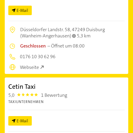
E-Mail
Düsseldorfer Landstr. 58,
47249 Duisburg
(Wanheim-Angerhausen)
5,3 km
Geschlossen
–
Öffnet um 08:00
0176 10 30 62 96
Webseite
Cetin Taxi
5,0
1 Bewertung
5.0
TAXIUNTERNEHMEN
E-Mail