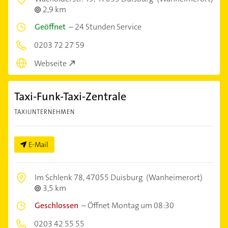
2,9 km
Geöffnet
–
24 Stunden Service
0203 72 27 59
Webseite
Taxi-Funk-Taxi-Zentrale
TAXIUNTERNEHMEN
E-Mail
Im Schlenk 78,
47055 Duisburg
(Wanheimerort)
3,5 km
Geschlossen
–
Öffnet Montag um 08:30
0203 42 55 55