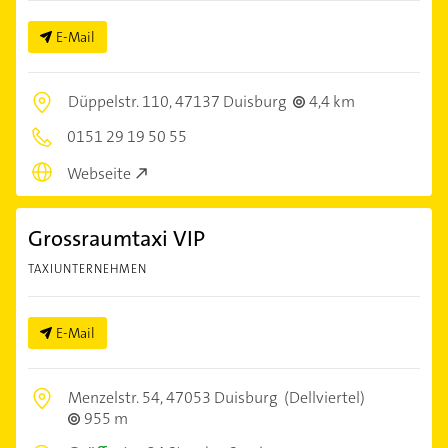
E-Mail
Düppelstr. 110,
47137 Duisburg
4,4 km
0151 29 19 50 55
Webseite
Grossraumtaxi VIP
TAXIUNTERNEHMEN
E-Mail
Menzelstr. 54,
47053 Duisburg
(Dellviertel)
955 m