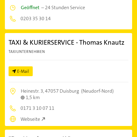
Geöffnet
–
24 Stunden Service
0203 35 30 14
TAXI & KURIERSERVICE - Thomas Knautz
TAXIUNTERNEHMEN
E-Mail
Heinestr. 3,
47057 Duisburg
(Neudorf-Nord)
1,5 km
0171 3 10 07 11
Webseite