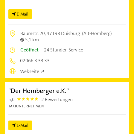
E-Mail
Baumstr. 20,
47198 Duisburg
(Alt-Homberg)
5,1 km
Geöffnet
–
24 Stunden Service
02066 3 33 33
Webseite
"Der Homberger e.K."
5,0
2 Bewertungen
5.0
TAXIUNTERNEHMEN
E-Mail