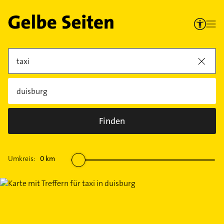
Finden
Umkreis:
0
km