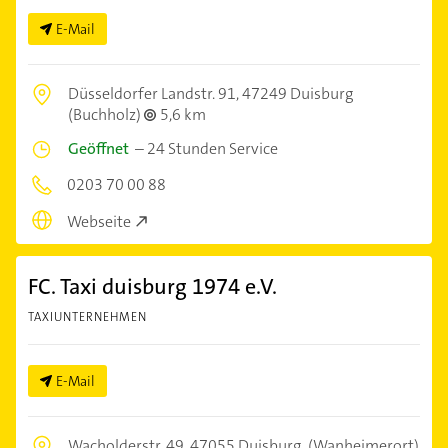
E-Mail
Düsseldorfer Landstr. 91,
47249 Duisburg
(Buchholz)
5,6 km
Geöffnet
–
24 Stunden Service
0203 70 00 88
Webseite
FC. Taxi duisburg 1974 e.V.
TAXIUNTERNEHMEN
E-Mail
Wacholderstr. 49,
47055 Duisburg
(Wanheimerort)