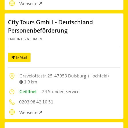
Webseite
City Tours GmbH - Deutschland
Personenbeförderung
TAXIUNTERNEHMEN
E-Mail
Gravelottestr. 25,
47053 Duisburg
(Hochfeld)
1,9 km
Geöffnet
–
24 Stunden Service
0203 98 42 10 51
Webseite