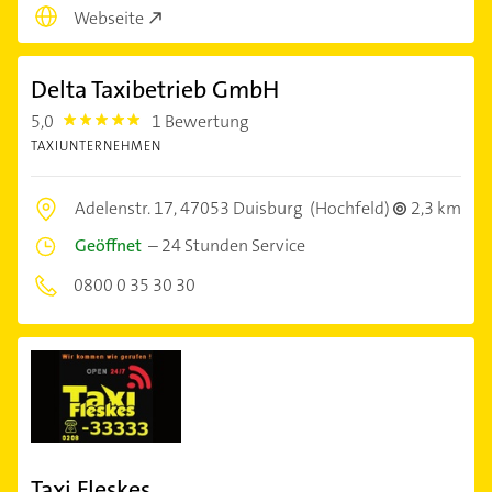
Webseite
Delta Taxibetrieb GmbH
5,0
1 Bewertung
5.0
TAXIUNTERNEHMEN
Adelenstr. 17,
47053 Duisburg
(Hochfeld)
2,3 km
Geöffnet
–
24 Stunden Service
0800 0 35 30 30
Taxi Fleskes